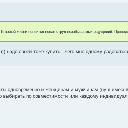
! В вашей жизни появится новая струя незабываемых ощущений. Провер
)) надо своей тоже купить - чего мне одному радоватьс
аты одновременно и женщинам и мужчинам (ну я имею в
-то выбирать по совместимости или каждому индивидуал