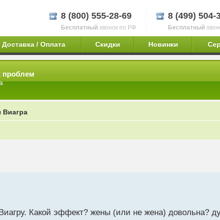
8 (800) 555-28-69
8 (499) 504-
Бесплатный
звонок по РФ
Бесплатный
звон
Доставка / Оплата
Скидки
Новинки
Се
х проблем
а
 Виагра
 Виагру. Какой эффект? жены (или не жена) довольна? д