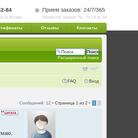
32-84
Прием заказов: 24/7/365
ок из Москвы
Обработка заказов: Пн - Пт с 9 до 18
ртификаты
Отзывы
Контакты
Расширенный поиск
FAQ
Вход
Сообщений: 12 •
Страница
1
из
2
•
1
2
умаю,