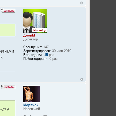
ДжойМ
Директор
Сообщения:
147
летками
Зарегистрирован:
30 июн 2010
Благодарил:
15
раз.
 к
Поблагодарили:
0 раз.
Морячок
Новенький
но)? А