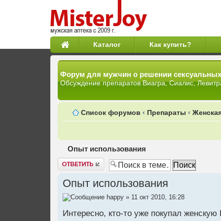
Каталог
Как купить?
Форум для мужчин о решении сексуальны
Обсуждение препаратов Виагра, Сиалис, Левитр
Список форумов
‹
Препараты
‹
Женская
Опыт использования
Ответить
Опыт использования
happy
» 11 окт 2010, 16:28
Интересно, кто-то уже покупал женскую