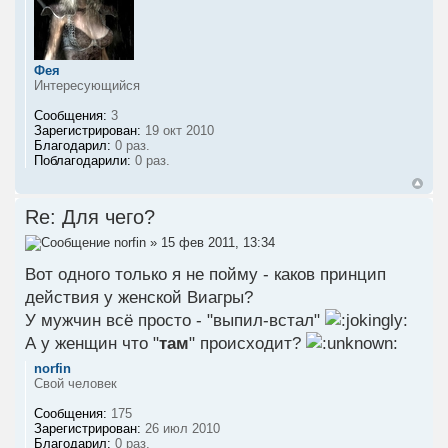
Фея
Интересующийся
Сообщения:
3
Зарегистрирован:
19 окт 2010
Благодарил:
0 раз.
Поблагодарили:
0 раз.
Re: Для чего?
norfin
» 15 фев 2011, 13:34
Вот одного только я не пойму - каков принцип
действия у женской Виагры?
У мужчин всё просто - "выпил-встал"
А у женщин что "
там
" происходит?
norfin
Свой человек
Сообщения:
175
Зарегистрирован:
26 июл 2010
Благодарил:
0 раз.