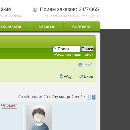
32-84
Прием заказов: 24/7/365
ок из Москвы
Обработка заказов: Пн - Пт с 9 до 18
ртификаты
Отзывы
Контакты
Расширенный поиск
FAQ
Вход
Сообщений: 20 •
Страница
2
из
2
•
1
2