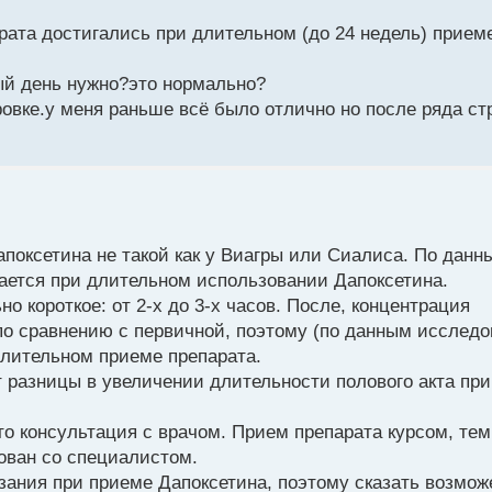
рата достигались при длительном (до 24 недель) прием
дый день нужно?это нормально?
овке.у меня раньше всё было отлично но после ряда ст
апоксетина не такой как у Виагры или Сиалиса. По данн
ется при длительном использовании Дапоксетина.
о короткое: от 2-х до 3-х часов. После, концентрация
по сравнению с первичной, поэтому (по данным исследо
длительном приеме препарата.
 разницы в увеличении длительности полового акта при
это консультация с врачом. Прием препарата курсом, те
ован со специалистом.
ания при приеме Дапоксетина, поэтому сказать возмож