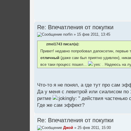
Re: Впечатления от покупки
norfin
» 15 фев 2011, 13:45
zmei1743 писал(а):
Привет! недавно попробовал дапоксетин, первые т
отличный
(даже сам был приятно удивлен), ника
все таки процесс пошел...
. Надеюсь на л
Что-то я не понял, а где тут про сам э
Да у меня с левитрой или сиалисом по 
ритме
" действия частенько с
Где же сам эффект?
Re: Впечатления от покупки
Джой
» 25 фев 2011, 15:00