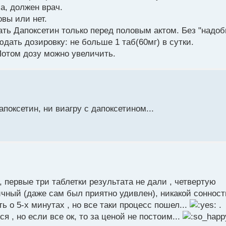
а, должен врач.
овы или нет.
ть Дапоксетин только перед половым актом. Без "надоб
дать дозировку: не больше 1 таб(60мг) в сутки.
 Потом дозу можно увеличить.
апоксетин, ни виагру с дапоксетином...
 первые три таблетки результата не дали , четвертую
ичный (даже сам был приятно удивлен), никакой сонност
ь о 5-х минутах , но все таки процесс пошел...
.
 , но если все ок, то за ценой не постоим...