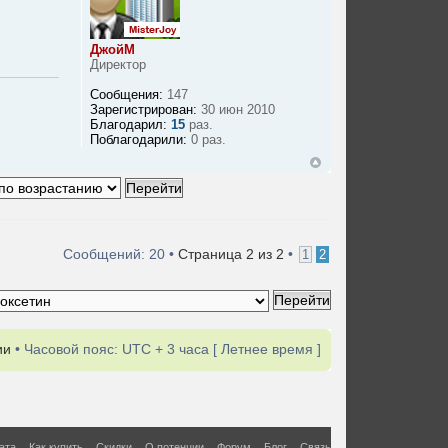
ДжойМ
Директор
Сообщения:
147
Зарегистрирован:
30 июн 2010
Благодарил:
15
раз.
Поблагодарили:
0 раз.
Сообщений: 20 •
Страница
2
из
2
•
1
2
ии
• Часовой пояс: UTC + 3 часа [ Летнее время ]
ата
Как купить
Скидки
О потенции
Форум
Блог
Связь