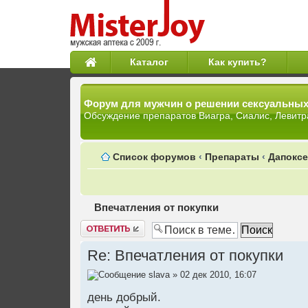
Каталог
Как купить?
Форум для мужчин о решении сексуальны
Обсуждение препаратов Виагра, Сиалис, Левитр
Список форумов
‹
Препараты
‹
Дапоксе
Впечатления от покупки
Ответить
Re: Впечатления от покупки
slava
» 02 дек 2010, 16:07
день добрый.