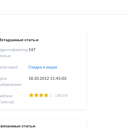
Метаданные статьи
Идентификатор
147
татьи:
атегория:
Скидки и акции
ата
18.10.2012 11:43:02
обавления:
ейтинг
(28154)
Голоса):
Связанные статьи