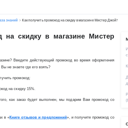
аза знаний
Как получить промокод на скидку в магазине Мистер Джой?
д на скидку в магазине Мистер
с
агазине? Введите действующий промокод во время оформления
К
 Вы не знаете где его взять?
Д
лучить промокод:
д
окод на скидку 15%.
Р
ого, как заказ будет выполнен, мы подарим Вам промокод со
(
х в «
Книге отзывов и предложений
», и получите промокод со