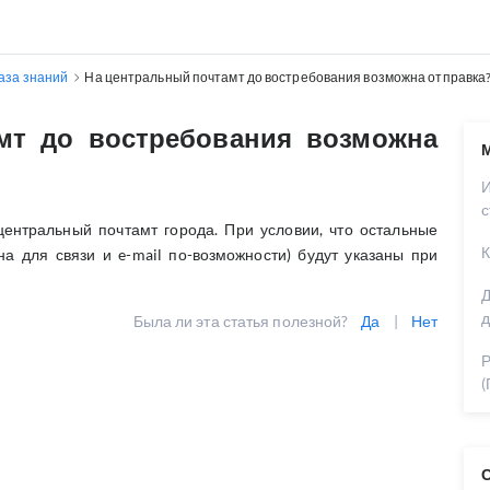
аза знаний
На центральный почтамт до востребования возможна отправка
мт до востребования возможна
с
ентральный почтамт города. При условии, что остальные
К
 для связи и e-mail по-возможности) будут указаны при
Д
д
Была ли эта статья полезной?
Да
|
Нет
Р
(