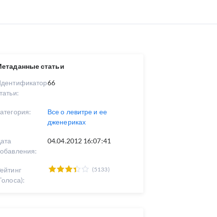
Метаданные статьи
Идентификатор
66
татьи:
атегория:
Все о левитре и ее
дженериках
ата
04.04.2012 16:07:41
обавления:
ейтинг
(5133)
Голоса):