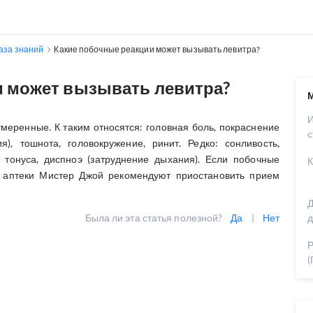
аза знаний
Какие побочные реакции может вызывать левитра?
и может вызывать левитра?
еренные. К таким относятся: головная боль, покраснение
с
), тошнота, головокружение, ринит. Редко: сонливость,
тонуса, диспноэ (затруднение дыхания). Если побочные
К
ы аптеки Мистер Джой рекомендуют приостановить прием
Д
Была ли эта статья полезной?
Да
|
Нет
д
Р
(