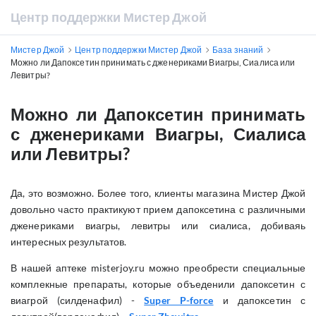
Центр поддержки Мистер Джой
Мистер Джой
Центр поддержки Мистер Джой
База знаний
Можно ли Дапоксетин принимать с дженериками Виагры, Сиалиса или
Левитры?
Можно ли Дапоксетин принимать
с дженериками Виагры, Сиалиса
или Левитры?
Да, это возможно. Более того, клиенты магазина Мистер Джой
довольно часто практикуют прием дапоксетина с различными
дженериками виагры, левитры или сиалиса, добиваяь
интересных результатов.
В нашей аптеке misterjoy.ru можно преобрести специальные
комплекные препараты, которые объеденили дапоксетин с
виагрой (силденафил) -
Super P-force
и дапоксетин с