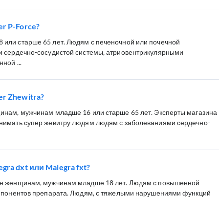
r P-Force?
или старше 65 лет. Людям с печеночной или почечной
и сердечно-сосудистой системы, атриовентрикулярными
ной ...
r Zhewitra?
инам, мужчинам младше 16 или старше 65 лет. Эксперты магазина
нимать супер жевитру людям людям с заболеваниями сердечно-
ra dxt или Malegra fxt?
н женщинам, мужчинам младше 18 лет. Людям с повышенной
омпонентов препарата. Людям, с тяжелыми нарушениями функций