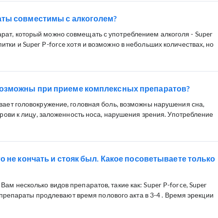
аты совместимы с алкоголем?
ат, который можно совмещать с употреблением алкоголя - Super
тки и Super P-force хотя и возможно в небольших количествах, но
озможны при приеме комплексных препаратов?
вает головокружение, головная боль, возможны нарушения сна,
 крови к лицу, заложенность носа, нарушения зрения. Употребление
о не кончать и стояк был. Какое посоветываете только
ам несколько видов препаратов, такие как: Super P-force, Super
ти препараты продлевают время полового акта в 3-4 . Время эрекции