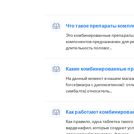
Что такое препараты компл
Это комбинированные препараты, 
компонентов предназначен для ре
длительность половог...
Какие комбинированные пре
На данный момент в нашем магази
force(виагра с дапоксетином)- от
симбалта) относитель...
Как работают комбинирова
Как правило, одна таблетка тако
варденафил, которые создают усл
дапоксетин(дулоксетин, флуокс...