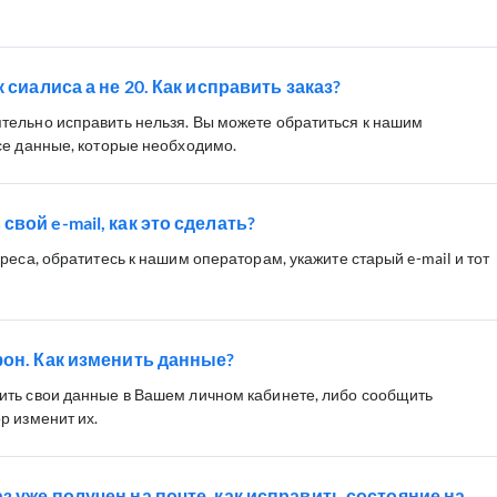
 сиалиса а не 20. Как исправить заказ?
ельно исправить нельзя. Вы можете обратиться к нашим
се данные, которые необходимо.
вой e-mail, как это сделать?
реса, обратитесь к нашим операторам, укажите старый e-mail и тот
фон. Как изменить данные?
ить свои данные в Вашем личном кабинете, либо сообщить
р изменит их.
з уже получен на почте, как исправить состояние на