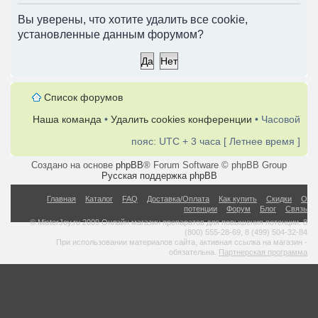
Вы уверены, что хотите удалить все cookie,
установленные данным форумом?
Список форумов
Наша команда
•
Удалить cookies конференции
• Часовой
пояс: UTC + 3 часа [ Летнее время ]
Создано на основе
phpBB
® Forum Software © phpBB Group
Русская поддержка phpBB
Главная
Каталог
FAQ
Доставка/Оплата
Как купить
Скидки
О
потенции
Форум
Блог
Связь
© MisterJoy.ru 2009 Онлайн магазин препаратов для повышения потенции. 8
(800) 555-28-69, 8 (499) 504-32-84
При использовании материалов сайта, активная ссылка на магазин -
обязательна.
Партнерская программа