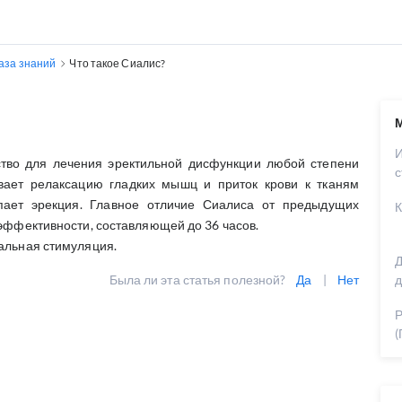
аза знаний
Что такое Сиалис?
тво для лечения эректильной дисфункции любой степени
с
вает релаксацию гладких мышц и приток крови к тканям
упает эрекция. Главное отличие Сиалиса от предыдущих
К
 эффективности, составляющей до 36 часов.
альная стимуляция.
Д
Была ли эта статья полезной?
Да
|
Нет
д
Р
(