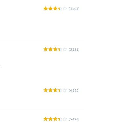
(4804)
(5281)
ь
(4835)
(5426)