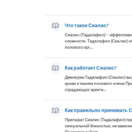
Что такое Сиалис?
Сиалис (Тадалафил) – эффективн
сложности. Тадалафил (Сиалис) о
полового орг...
Как работает Сиалис?
Дженерик Тадалафил (Сиалис) выз
крови к тканям полового члена П
страдающих эректи...
Как правильно принимать 
Препарат Сиалис (Тадалафил) пр
сексуальной близостью, независим
Препарат действ...