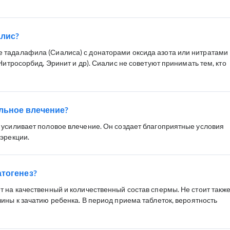
алис?
 тадалафила (Сиалиса) с донаторами оксида азота или нитратами
Нитросорбид, Эринит и др). Сиалис не советуют принимать тем, кто
альное влечение?
 усиливает половое влечение. Он создает благоприятные условия
 эрекции.
атогенез?
т на качественный и количественный состав спермы. Не стоит такж
ины к зачатию ребенка. В период приема таблеток, вероятность