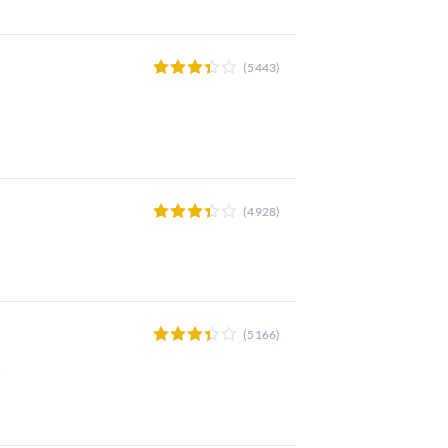
(5443)
(4928)
(5166)
е