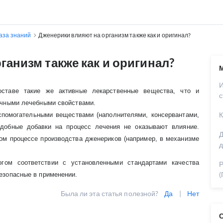
аза знаний
Дженерики влияют на организм также как и оригинал?
ганизм также как и оригинал?
ставе такие же активные лекарственные вещества, что и
с
ичными лечебными свойствами.
К
спомогательными веществами (наполнителями, консервантами,
Подобные добавки на процесс лечения не оказывают влияние.
Д
ом процессе производства дженериков (например, в механизме
д
огом соответствии с установленными стандартами качества
Р
(
езопасные в применении.
Была ли эта статья полезной?
Да
|
Нет