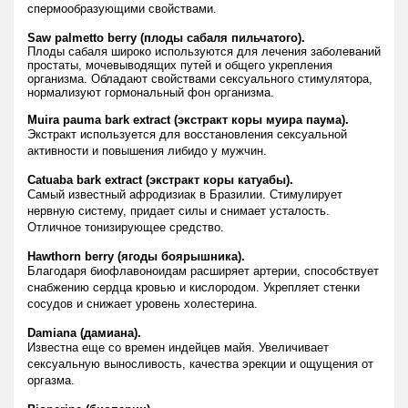
спермообразующими свойствами.
Saw palmetto berry (плоды сабаля пильчатого).
Плоды сабаля широко используются для лечения заболеваний
простаты, мочевыводящих путей и общего укрепления
организма. Обладают свойствами сексуального стимулятора,
нормализуют гормональный фон организма.
Muira pauma bark extract (экстракт коры муира паума).
Экстракт используется для восстановления сексуальной
активности и повышения либидо у мужчин.
Catuaba bark extract (экстракт коры катуабы).
Самый известный афродизиак в Бразилии. Стимулирует
нервную систему, придает силы и снимает усталость.
Отличное тонизирующее средство.
Hawthorn berry (ягоды боярышника).
Благодаря биофлавоноидам расширяет артерии, способствует
снабжению сердца кровью и кислородом. Укрепляет стенки
сосудов и снижает уровень холестерина.
Damiana (дамиана).
Известна еще со времен индейцев майя. Увеличивает
сексуальную выносливость, качества эрекции и ощущения от
оргазма.