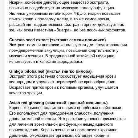
Икарин, основное действующее вещество экстракта,
позитивно воздействует на мужскую половую функцию.
Являясь умеренным ингибитором ФДЭ-5, икарин повышает
приток крови к половому члену, в то же самое время,
расслабляя гладкие мышцы. Экстракт горянки действует так
же, как всем известная «Виагра», но без побочных эффектов.
Cuscuta seed extract (экстракт семени повилики).
Экстракт семени повилики используется для предотвращения
преждевременной эякуляции, повышения фертильности у
мужчин и женщин. В традиционной китайской медицине
используется в качестве афродизиака.
Ginkgo biloba leaf (листья гингко билоба).
Экстракт этого растения способствует насыщения крови
кислородом и улучшает периферийное кровообращение.
Возрастает приток крови к половым органам, улучшается
качество эрекции.
Asian red ginseng (азиатский красный женьшень).
Корень женьшеня славится своими целебными свойствами.
Его используют для преодоления слабости, получения
дополнительной энергии. Это растение успешно применяется
для лечения эректильной дисфункции немедицинского
происхождения. Корень женьшеня нормализует кровяное
давление, омолаживает организм, обладает крове- и