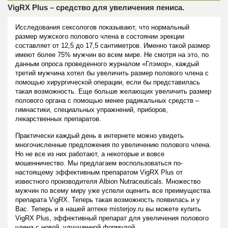
VigRX Plus – средство для увеличения пениса.
Исследования сексологов показывают, что нормальный
размер мужского полового члена в состоянии эрекции
составляет от 12,5 до 17,5 сантиметров. Именно такой размер
имеют более 75% мужчин во всем мире. Не смотря на это, по
данным опроса проведенного журналом «Глэмор», каждый
третий мужчина хотел бы увеличить размер полового члена с
помощью хирургической операции, если бы представилась
такая возможность. Еще больше желающих увеличить размер
полового органа с помощью менее радикальных средств –
гимнастики, специальных упражнений, приборов,
лекарственных препаратов.
Практически каждый день в интернете можно увидеть
многочисленные предложения по увеличению полового члена.
Но не все из них работают, а некоторые и вовсе
мошенничество. Мы предлагаем воспользоваться по-
настоящему эффективным препаратом VigRX Plus от
известного производителя Albion Nutraceuticals. Множество
мужчин по всему миру уже успели оценить все преимущества
препарата VigRX. Теперь такая возможность появилась и у
Вас. Теперь и в нашей аптеке misterjoy.ru вы можете купить
VigRX Plus, эффективный препарат для увеличения полового
члена с новой, улучшенной формулой.