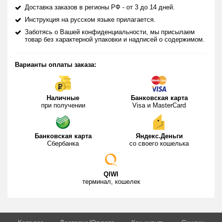
полного сексуального удовлетворения.
Доставка заказов в регионы РФ - от 3 до 14 дней.
Инструкция на русском языке прилагается.
Особенности действия препарата:
Заботясь о Вашей конфиденциальности, мы присылаем
Эффект – через полчаса после приема таблетки.
товар без характерной упаковки и надписей о содержимом.
Длительность – от 36 до 48 часов.
Варианты оплаты заказа:
Состав
Действующие вещества:
Наличные
Банковская карта
Дапоксетин и Тадалафил в одной таблетке (60 мг и 20 мг).
при получении
Visa и MasterCard
Способы применения и дозы
Средство следует принять за 30-40 мин. до планируемого
Банковская карта
Яндекс.Деньги
секса.
Сбербанка
со своего кошелька
Доза – таблетка в стуки. Запить стаканом воды. Действие
наступает примерно через полчаса и длится на протяжении
36-48час.
QIWI
терминал, кошелек
При необходимости возможно увеличение дозировки (только
после консультации врача!)
Длительность лечения определяется врачом (стандартный