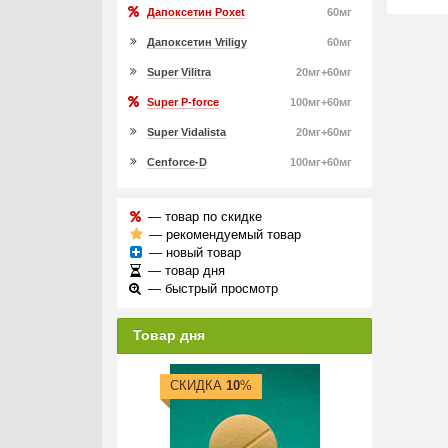
Дапоксетин Poxet
60мг
Дапоксетин Vriligy
60мг
Super Vilitra
20мг+60мг
Super P-force
100мг+60мг
Super Vidalista
20мг+60мг
Cenforce-D
100мг+60мг
— товар по скидке
— рекомендуемый товар
— новый товар
— товар дня
— быстрый просмотр
Товар дня
СКИДКА
10
%