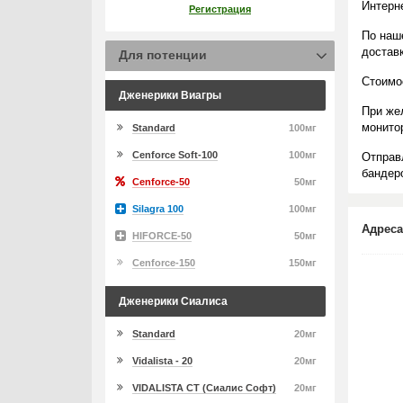
Интерн
Регистрация
По наш
достав
Для потенции
Стоимо
Дженерики Виагры
При же
монито
Standard
100мг
Cenforce Soft-100
100мг
Отправ
бандеро
Cenforce-50
50мг
Silagra 100
100мг
Адреса
HIFORCE-50
50мг
Cenforce-150
150мг
Дженерики Сиалиса
Standard
20мг
Vidalista - 20
20мг
VIDALISTA CT (Сиалис Софт)
20мг