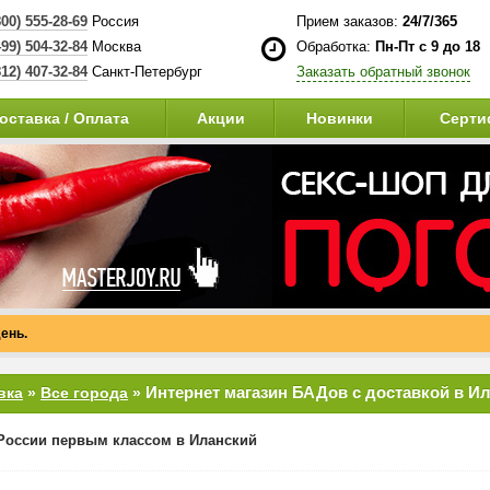
800) 555-28-69
Россия
Прием заказов:
24/7/365
499) 504-32-84
Москва
Обработка:
Пн-Пт с 9 до 18
812) 407-32-84
Санкт-Петербург
Заказать обратный звонок
оставка / Оплата
Акции
Новинки
Серти
ень.
Интернет магазин БАДов с доставкой в И
вка
»
Все города
»
России первым классом в Иланский