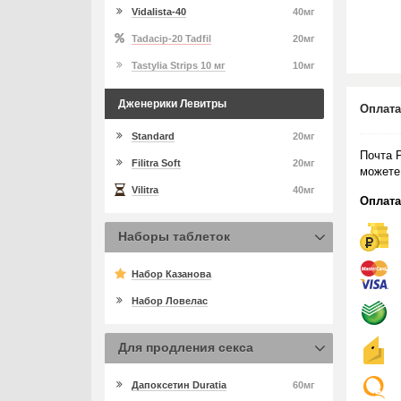
Vidalista-40
40мг
Tadacip-20 Tadfil
20мг
Tastylia Strips 10 мг
10мг
Дженерики Левитры
Оплата
Standard
20мг
Почта 
Filitra Soft
20мг
можете
Vilitra
40мг
Оплата
Наборы таблеток
Набор Казанова
Набор Ловелас
Для продления секса
Дапоксетин Duratia
60мг