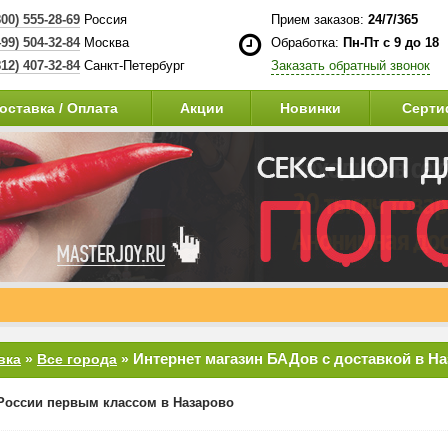
800) 555-28-69
Россия
Прием заказов:
24/7/365
499) 504-32-84
Москва
Обработка:
Пн-Пт с 9 до 18
812) 407-32-84
Санкт-Петербург
Заказать обратный звонок
оставка / Оплата
Акции
Новинки
Серти
Интернет магазин БАДов с доставкой в Н
вка
»
Все города
»
России первым классом в Назарово