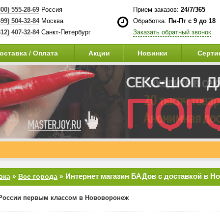
800) 555-28-69
Россия
Прием заказов:
24/7/365
499) 504-32-84
Москва
Обработка:
Пн-Пт с 9 до 18
812) 407-32-84
Санкт-Петербург
Заказать обратный звонок
оставка / Оплата
Акции
Новинки
Серти
Интернет магазин БАДов с доставкой в Н
вка
»
Все города
»
России первым классом в Нововоронеж