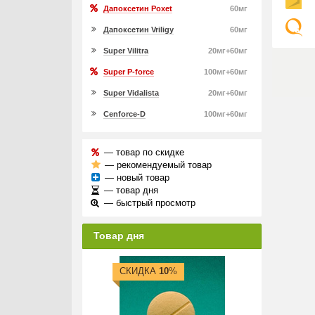
Дапоксетин Poxet
60мг
Дапоксетин Vriligy
60мг
Super Vilitra
20мг+60мг
Super P-force
100мг+60мг
Super Vidalista
20мг+60мг
Cenforce-D
100мг+60мг
— товар по скидке
— рекомендуемый товар
— новый товар
— товар дня
— быстрый просмотр
Товар дня
СКИДКА
10
%