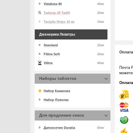
Vidalista-40
40мг
Tadacip-20 Tadfil
20мг
Tastylia Strips 10 мг
10мг
Дженерики Левитры
Standard
20мг
Оплата
Filitra Soft
20мг
Vilitra
40мг
Почта 
можете
Наборы таблеток
Оплата
Набор Казанова
Набор Ловелас
Для продления секса
Дапоксетин Duratia
60мг