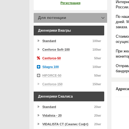
Интерн
Регистрация
России
По наш
Для потенции
дней. 
заказа.
Дженерики Виагры
Стоимо
Standard
100мг
осущес
Cenforce Soft-100
100мг
При же
монито
Cenforce-50
50мг
Отправ
Silagra 100
100мг
бандеро
HIFORCE-50
50мг
Cenforce-150
150мг
Адреса
Дженерики Сиалиса
Standard
20мг
Vidalista - 20
20мг
VIDALISTA CT (Сиалис Софт)
20мг