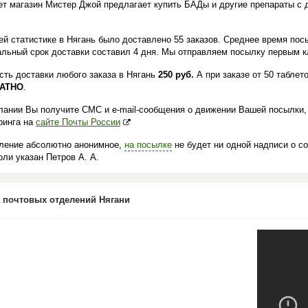
ет магазин Мистер Джой предлагает купить БАДы и другие препараты с 
.
й статистике в Нягань было доставлено 55 заказов. Среднее время посы
льный срок доставки составил 4 дня. Мы отправляем посылку первым кл
сть доставки любого заказа в Нягань
250 руб.
А при заказе от 50 таблет
АТНО
.
лании Вы получите СМС и e-mail-сообщения о движении Вашей посылки,
ринга на
сайте Почты России
ление абсолютно анонимное,
на посылке
не будет ни одной надписи о с
ли указан Петров А. А.
 почтовых отделений Нягани