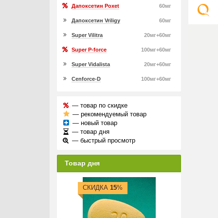
Дапоксетин Poxet
60мг
Дапоксетин Vriligy
60мг
Super Vilitra
20мг+60мг
Super P-force
100мг+60мг
Super Vidalista
20мг+60мг
Cenforce-D
100мг+60мг
— товар по скидке
— рекомендуемый товар
— новый товар
— товар дня
— быстрый просмотр
Товар дня
СКИДКА
15
%