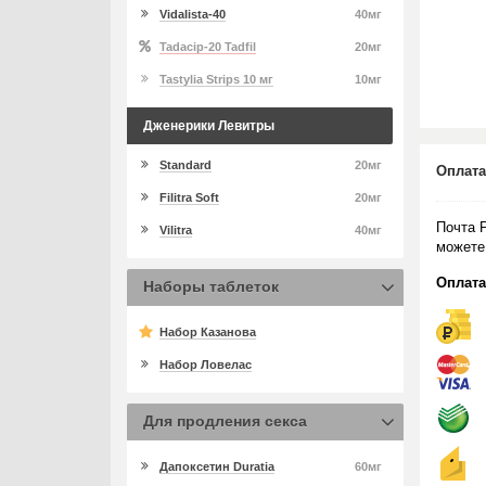
Vidalista-40
40мг
Tadacip-20 Tadfil
20мг
Tastylia Strips 10 мг
10мг
Дженерики Левитры
Standard
20мг
Оплата
Filitra Soft
20мг
Почта 
Vilitra
40мг
можете
Оплата
Наборы таблеток
Набор Казанова
Набор Ловелас
Для продления секса
Дапоксетин Duratia
60мг