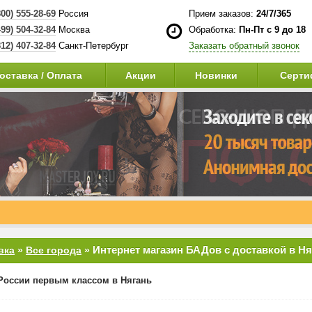
800) 555-28-69
Россия
Прием заказов:
24/7/365
499) 504-32-84
Москва
Обработка:
Пн-Пт с 9 до 18
812) 407-32-84
Санкт-Петербург
Заказать обратный звонок
оставка / Оплата
Акции
Новинки
Серти
Интернет магазин БАДов с доставкой в Ня
вка
»
Все города
»
России первым классом в Нягань