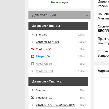
Интерн
Регистрация
России
По наше
Для потенции
Минима
Дженерики Виагры
Стоимо
БЕСПЛ
Standard
100мг
При же
Cenforce Soft-100
100мг
монито
Cenforce-50
50мг
Отправ
бандеро
Silagra 100
100мг
HIFORCE-50
50мг
Адреса
Cenforce-150
150мг
Дженерики Сиалиса
Standard
20мг
Vidalista - 20
20мг
VIDALISTA CT (Сиалис Софт)
20мг