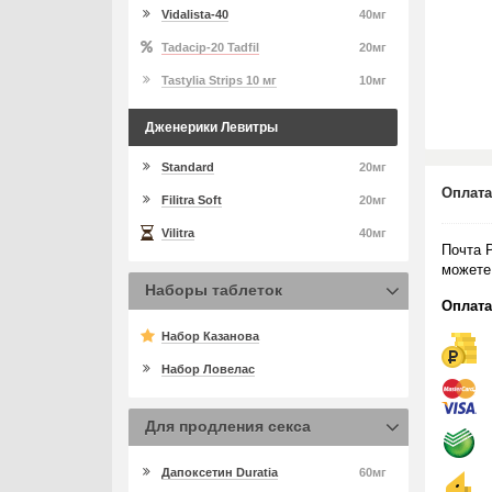
Vidalista-40
40мг
Tadacip-20 Tadfil
20мг
Tastylia Strips 10 мг
10мг
Дженерики Левитры
Standard
20мг
Оплата
Filitra Soft
20мг
Vilitra
40мг
Почта 
можете
Наборы таблеток
Оплата
Набор Казанова
Набор Ловелас
Для продления секса
Дапоксетин Duratia
60мг