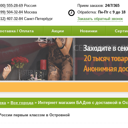
800) 555-28-69
Россия
Прием заказов:
24/7/365
499) 504-32-84
Москва
Обработка:
Пн-Пт с 9 до 18
812) 407-32-84
Санкт-Петербург
Заказать обратный звонок
оставка / Оплата
Акции
Новинки
Серти
Интернет магазин БАДов с доставкой в О
вка
»
Все города
»
России первым классом в Островной