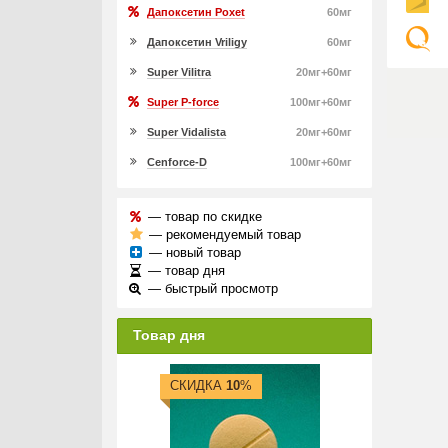
Дапоксетин Poxet
60мг
Дапоксетин Vriligy
60мг
Super Vilitra
20мг+60мг
Super P-force
100мг+60мг
Super Vidalista
20мг+60мг
Cenforce-D
100мг+60мг
— товар по скидке
— рекомендуемый товар
— новый товар
— товар дня
— быстрый просмотр
Товар дня
СКИДКА
10
%