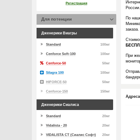
Интерн
Регистрация
России
По наш
Для потенции
Минима
заказа.
Дженерики Виагры
Стоимо
Standard
100мг
БЕСПЛ
Cenforce Soft-100
100мг
При же
монито
Cenforce-50
50мг
Отправ
Silagra 100
100мг
бандеро
HIFORCE-50
50мг
Cenforce-150
150мг
Адреса
Дженерики Сиалиса
Standard
20мг
Vidalista - 20
20мг
VIDALISTA CT (Сиалис Софт)
20мг