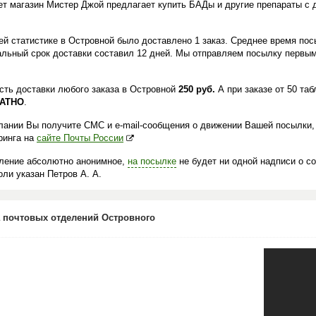
ет магазин Мистер Джой предлагает купить БАДы и другие препараты с 
.
ей статистике в Островной было доставлено 1 заказ. Среднее время посы
льный срок доставки составил 12 дней. Мы отправляем посылку первым
сть доставки любого заказа в Островной
250 руб.
А при заказе от 50 та
АТНО
.
лании Вы получите СМС и e-mail-сообщения о движении Вашей посылки,
ринга на
сайте Почты России
ление абсолютно анонимное,
на посылке
не будет ни одной надписи о с
ли указан Петров А. А.
 почтовых отделений Островного