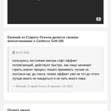
Евгений из Старого Оскола делится своими
впечатлениями о Cenforce Soft-100
24.07.2015
пользуюсь постоянно вектра софт.эффект
потрясающий, действует быстро. как лицо начинает
гореть,значит процесс пошел.принимать лучше за
полчаса-час до секса. позже эффект уже не тот.до этого
лучше много не наедаться и не пить много пива.
Евгений, Старый Оскол | 6 заказов с 04.2015
Оплата заказа