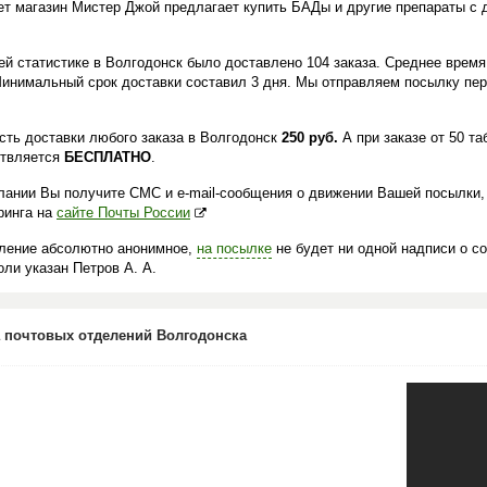
ет магазин Мистер Джой предлагает купить БАДы и другие препараты с 
.
ей статистике в Волгодонск было доставлено 104 заказа. Среднее время
Минимальный срок доставки составил 3 дня. Мы отправляем посылку пер
сть доставки любого заказа в Волгодонск
250 руб.
А при заказе от 50 та
твляется
БЕСПЛАТНО
.
лании Вы получите СМС и e-mail-сообщения о движении Вашей посылки,
ринга на
сайте Почты России
ление абсолютно анонимное,
на посылке
не будет ни одной надписи о с
ли указан Петров А. А.
 почтовых отделений Волгодонска