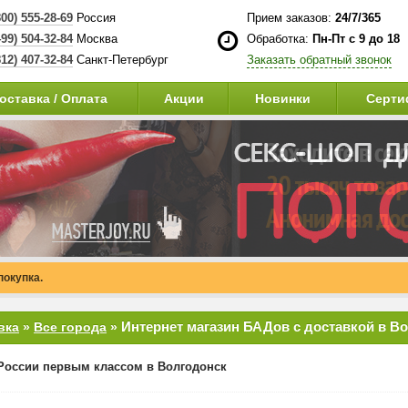
800) 555-28-69
Россия
Прием заказов:
24/7/365
499) 504-32-84
Москва
Обработка:
Пн-Пт с 9 до 18
812) 407-32-84
Санкт-Петербург
Заказать обратный звонок
оставка / Оплата
Акции
Новинки
Серти
покупка.
Интернет магазин БАДов с доставкой в В
вка
»
Все города
»
России первым классом в Волгодонск