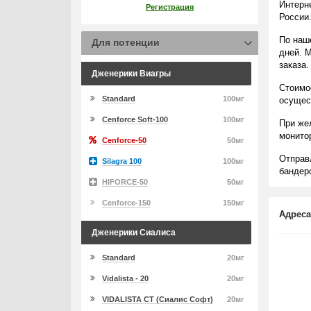
Интерн
Регистрация
России
По наш
Для потенции
дней. 
заказа.
Дженерики Виагры
Стоимо
Standard
100мг
осущес
Cenforce Soft-100
100мг
При же
монито
Cenforce-50
50мг
Отправ
Silagra 100
100мг
бандеро
HIFORCE-50
50мг
Cenforce-150
150мг
Адреса
Дженерики Сиалиса
Standard
20мг
Vidalista - 20
20мг
VIDALISTA CT (Сиалис Софт)
20мг