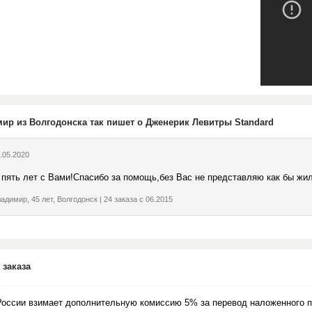
ир из Волгодонска так пишет о Дженерик Левитры Standard
.05.2020
 пять лет с Вами!Спасибо за помощь,без Вас не представляю как бы жи
адимир, 45 лет, Волгодонск | 24 заказа с 06.2015
 заказа
России взимает дополнительную комиссию 5% за перевод наложенного п