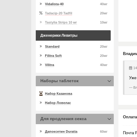
Vidalista-40
40мг
Tadacip-20 Tadfil
20мг
Tastylia Strips 10 мг
10мг
Дженерики Левитры
Standard
20мг
Владим
Filitra Soft
20мг
Vilitra
40мг
14
Уже
Наборы таблеток
Вл
Набор Казанова
Набор Ловелас
Оплата
Для продления секса
Дапоксетин Duratia
60мг
Почта 