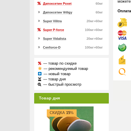
можете
Дапоксетин Poxet
60мг
Оплата
Дапоксетин Vriligy
60мг
Super Vilitra
20мг+60мг
Super P-force
100мг+60мг
Super Vidalista
20мг+60мг
Cenforce-D
100мг+60мг
— товар по скидке
— рекомендуемый товар
— новый товар
— товар дня
— быстрый просмотр
Товар дня
СКИДКА
15
%