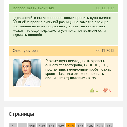
Вопрос задан анонимно
06.11.2013
здравствуйте вы мне посоветовали пропить курс сиалес
30 дней я пропил сильной разницы не заметил эрекция
посильнее но член попрежнему встает не полностью
может что еще подскажете узи пока нет возможности
сделать.спасибо
Ответ доктора
06.11.2013
Рекомендую исследовать уровень
общего тестостерона, ГСПГ, ЛГ, ТТГ,
пролактина, печеночные пробы, сахар
крови. Пока можете использовать
сиалис перед половым актом.
1
0
Страницы
1
...
139
140
141
142
143
144
145
146
147