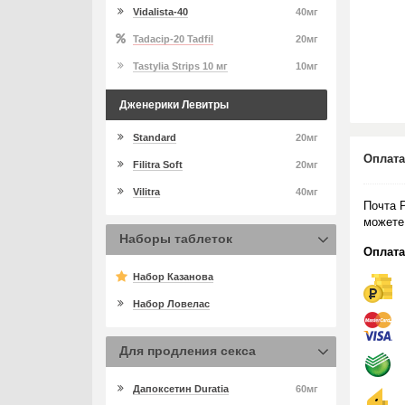
Vidalista-40
40мг
Tadacip-20 Tadfil
20мг
Tastylia Strips 10 мг
10мг
Дженерики Левитры
Standard
20мг
Оплата
Filitra Soft
20мг
Vilitra
40мг
Почта 
можете
Наборы таблеток
Оплата
Набор Казанова
Набор Ловелас
Для продления секса
Дапоксетин Duratia
60мг