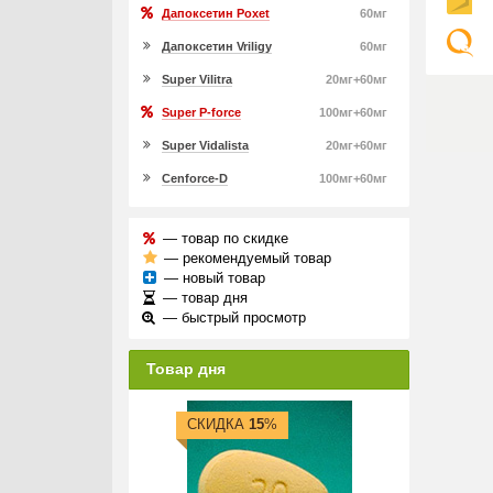
Дапоксетин Poxet
60мг
Дапоксетин Vriligy
60мг
Super Vilitra
20мг+60мг
Super P-force
100мг+60мг
Super Vidalista
20мг+60мг
Cenforce-D
100мг+60мг
— товар по скидке
— рекомендуемый товар
— новый товар
— товар дня
— быстрый просмотр
Товар дня
СКИДКА
15
%