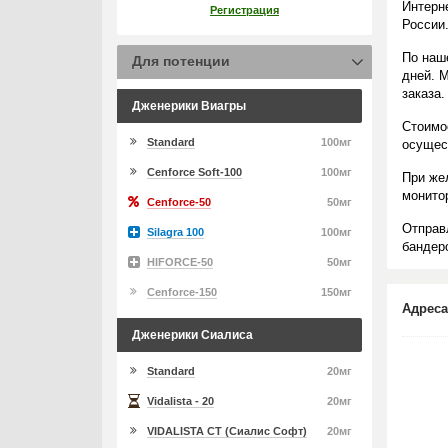
Интерн
Регистрация
России
По наш
Для потенции
дней. 
заказа.
Дженерики Виагры
Стоимо
Standard
100мг
осущес
Cenforce Soft-100
100мг
При же
монито
Cenforce-50
50мг
Отправ
Silagra 100
100мг
бандеро
HIFORCE-50
50мг
Cenforce-150
150мг
Адреса
Дженерики Сиалиса
Standard
20мг
Vidalista - 20
20мг
VIDALISTA CT (Сиалис Софт)
20мг