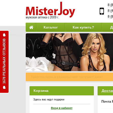
8 (
8 (
8 (
Каталог
Как купить?
Д
1678 РЕАЛЬНЫХ ОТЗЫВОВ
Наши курьеры доставят Ваш заказ даже в выходной д
Корзина
Доста
Здесь вас ждут подарки
Почта 
Вход в кабинет