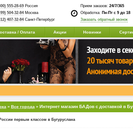
800) 555-28-69
Россия
Прием заказов:
24/7/365
499) 504-32-84
Москва
Обработка:
Пн-Пт с 9 до 18
812) 407-32-84
Санкт-Петербург
Заказать обратный звонок
оставка / Оплата
Акции
Новинки
Серти
ень.
Интернет магазин БАДов с доставкой в Б
вка
»
Все города
»
России первым классом в Бугуруслана