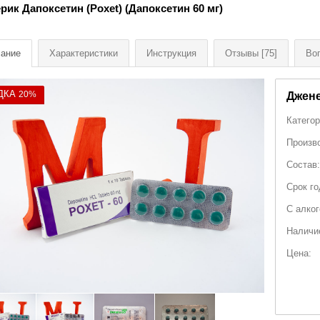
рик Дапоксетин (Poxet) (Дапоксетин 60 мг)
ание
Характеристики
Инструкция
Отзывы
[75]
Во
ДКА
20%
Джене
Категор
Произв
Состав:
Срок го
С алко
Наличи
Цена: