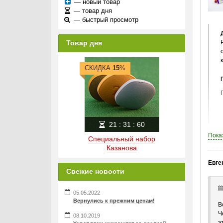
— новый товар
— товар дня
— быстрый просмотр
Товар дня
СКИДКА
15
%
21
:
31
:
60
Пока
Специальный набор
Казанова
Евге
Свежие новости
05.05.2022
Вернулись к прежним ценам!
В
Ч
08.10.2019
э