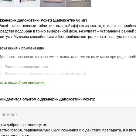
Дженерик Дапоксетин (Poxet) (Дапоксетин 60 мг)
Poxet – качественные таблетки с высокой эффективностью, которые попробов
средства подобран в точно выверенной дозе. Результат – устранение ранней
коитуса. Мужчина способен сам и без проблем контролировать наступление о
Показания к применению
Препарат назначается врачами-сексопатологами во всем мире при ряде пробл
Раннее семяизвержение.
Лечение и профилактика половых дисфункций.
Сниженные ощущения при коитусе, слабый оргазм при ранней эякуляции.
зать
подробное описание
Психологическое напряжение перед сексом, боязнь преждевременного орг
Таблетки могут без опасений принимать взрослые мужчины разных возрастных
ний делится опытом о Дженерик Дапоксетин (Poxet):
противопоказаний, которые перечислены в инструкции.
Принцип действия
15.06.2014
Действующее вещество препарата способно продлить секс не менее чем в 5 р
сем доброго времени суток.
отмечали мгновенное снятие психологического напряжения и значительно во
естно говоря, первоначально были сомнения и о действии препарата, и о инт
можно успешно бороться с различными проявлениями половых дисфункций и 
тим сталкиваться.