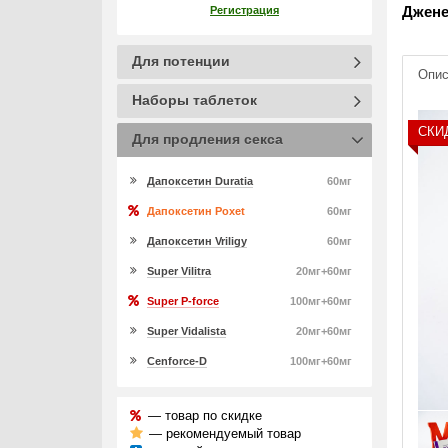
Джене
Регистрация
Для потенции
Опис
Наборы таблеток
СКИ
Для продления секса
Дапоксетин Duratia
60мг
Дапоксетин Poxet
60мг
Дапоксетин Vriligy
60мг
Super Vilitra
20мг+60мг
Super P-force
100мг+60мг
Super Vidalista
20мг+60мг
Cenforce-D
100мг+60мг
— товар по скидке
— рекомендуемый товар