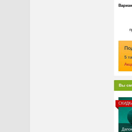
Вариан
п
По
5 т
Акц
Вы см
СКИД
Дапок