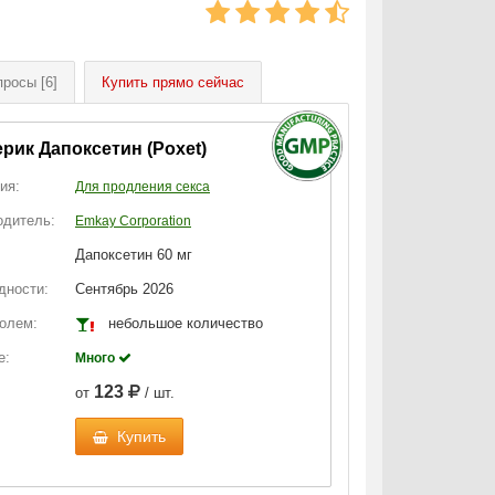
просы
[6]
Купить
прямо сейчас
рик Дапоксетин (Poxet)
ия:
Для продления секса
одитель:
Emkay Corporation
Дапоксетин 60 мг
дности:
Сентябрь 2026
голем:
небольшое количество
е:
Много
123
от
/ шт.
Купить