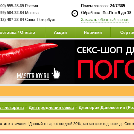
800) 555-28-69
Россия
Прием заказов:
24/7/365
499) 504-32-84
Москва
Обработка:
Пн-Пт с 9 до 18
812) 407-32-84
Санкт-Петербург
Заказать обратный звонок
оставка / Оплата
Акции
Новинки
Серти
ог лекарств
»
Для продления секса
» Дженерик Дапоксетин (Pox
атите внимание! Данный товар со скидкой 20%, так как срок годности до Сен