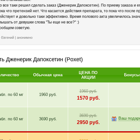
удовлетворение.
о все таки решил сделать заказ (Дженерик Дапоксетин). По приему заказа и ег
ока что претензий нет. Что касается действия препарата, то пока что после п
ействует и довольно таки эффективно. Время полового акта увеличилось значи
Особенности действия:
лышать от девушки слова "Ты еще не все?" :)
Результат – примерно через полчаса после приема всего одной дозы Poxet.
ообщем советую.
Эффект – на протяжении двух-трех часов.
Евгений | анонимно
Состав
Действующий компонент Дапоксетин (dapoxetine). В одной таблетке находится 
ть Дженерик Дапоксетин (Poxet)
Способы применения и дозы
ЦЕНА ПО
оличество
Обычная цена
Бонусы
АКЦИИ
Врачи рекомендуют принять таблетку примерно за полчаса или час до секса. 
полового партнера рядом и качественной прелюдии.
1960 руб.
Внимание! Действующее вещество не вызывает никакого спонтанного возбужд
абл. по
60 мг
1960 руб.
1570
руб.
Суточная доза – одна табл. 60 мг. Препарат действует ближайшие три часа. Э
сексом!
3690 руб.
Ваш подар
абл. по
60 мг
3690 руб.
Прием препарата курсом на протяжении нескольких месяцев приводит к устр
2950
руб.
можно принимать как при необходимости, так и длительно (препарат не вызы
Противопоказания