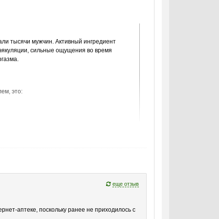
али тысячи мужчин. Активный ингредиент
 эякуляции, сильные ощущения во время
ргазма.
ем, это:
азма.
 групп при условии отсутствия
еще отзыв
аз. Мужчины, которые уже принимали таблетки,
зросшую силу эякуляции. С помощью средства
ернет-аптеке, поскольку ранее не приходилось с
получать максимальное сексуальное