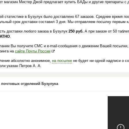
ет магазин Мистер Джой предлагает купить БАДы и другие препараты с 
.
ей статистике в Бузулук было доставлено 67 заказов. Среднее время пос
льный срок доставки составил 3 дня. Мы отправляем посылку первым кл
сть доставки любого заказа в Бузулук
250 руб.
А при заказе от 50 табле
АТНО
.
лании Вы получите СМС и e-mail-сообщения о движении Вашей посылки,
ринга на
сайте Почты России
ление абсолютно анонимное,
на посылке
не будет ни одной надписи о с
ли указан Петров А. А.
 почтовых отделений Бузулука