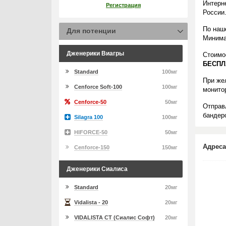
Интерн
Регистрация
России
По наш
Для потенции
Минима
Дженерики Виагры
Стоимо
БЕСПЛ
Standard
100мг
При же
Cenforce Soft-100
100мг
монито
Cenforce-50
50мг
Отправ
бандеро
Silagra 100
100мг
HIFORCE-50
50мг
Адреса
Cenforce-150
150мг
Дженерики Сиалиса
Standard
20мг
Vidalista - 20
20мг
VIDALISTA CT (Сиалис Софт)
20мг