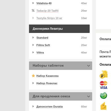
Vidalista-40
40мг
Tadacip-20 Tadfil
20мг
Tastylia Strips 10 мг
10мг
Дженерики Левитры
Standard
20мг
Оплата
Filitra Soft
20мг
Почта 
Vilitra
40мг
можете
Оплата
Наборы таблеток
Набор Казанова
Набор Ловелас
Для продления секса
Дапоксетин Duratia
60мг