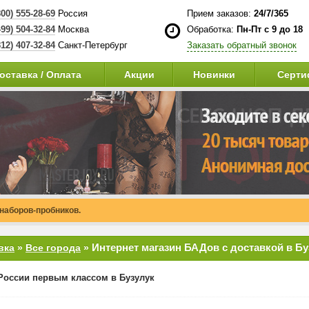
800) 555-28-69
Россия
Прием заказов:
24/7/365
499) 504-32-84
Москва
Обработка:
Пн-Пт с 9 до 18
812) 407-32-84
Санкт-Петербург
Заказать обратный звонок
оставка / Оплата
Акции
Новинки
Серти
 наборов-пробников.
Интернет магазин БАДов с доставкой в Бу
вка
»
Все города
»
России первым классом в Бузулук