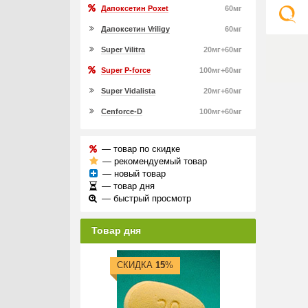
Дапоксетин Poxet
60мг
Дапоксетин Vriligy
60мг
Super Vilitra
20мг+60мг
Super P-force
100мг+60мг
Super Vidalista
20мг+60мг
Cenforce-D
100мг+60мг
— товар по скидке
— рекомендуемый товар
— новый товар
— товар дня
— быстрый просмотр
Товар дня
СКИДКА
15
%