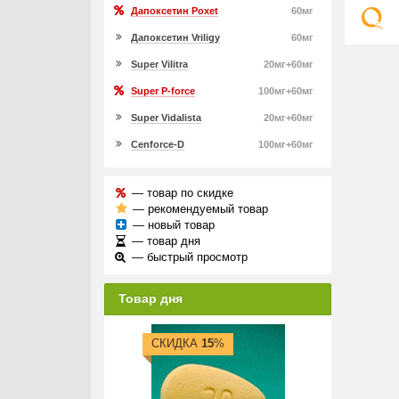
Дапоксетин Poxet
60мг
Дапоксетин Vriligy
60мг
Super Vilitra
20мг+60мг
Super P-force
100мг+60мг
Super Vidalista
20мг+60мг
Cenforce-D
100мг+60мг
— товар по скидке
— рекомендуемый товар
— новый товар
— товар дня
— быстрый просмотр
Товар дня
СКИДКА
15
%