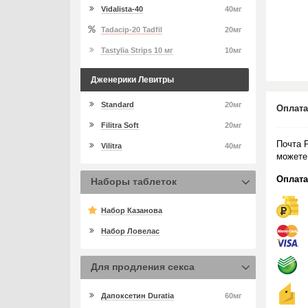
Vidalista-40
40мг
Tadacip-20 Tadfil
20мг
Tastylia Strips 10 мг
10мг
Дженерики Левитры
Standard
20мг
Оплата
Filitra Soft
20мг
Почта 
Vilitra
40мг
можете
Оплата
Наборы таблеток
Набор Казанова
Набор Ловелас
Для продления секса
Дапоксетин Duratia
60мг