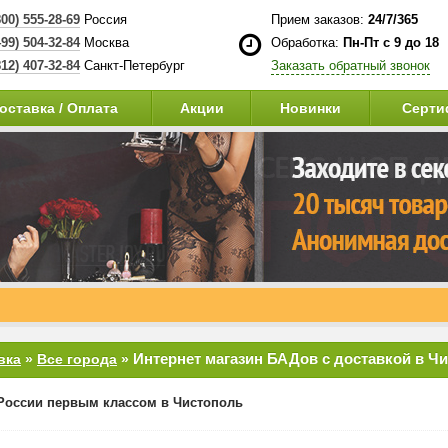
800) 555-28-69
Россия
Прием заказов:
24/7/365
499) 504-32-84
Москва
Обработка:
Пн-Пт с 9 до 18
812) 407-32-84
Санкт-Петербург
Заказать обратный звонок
оставка / Оплата
Акции
Новинки
Серти
Интернет магазин БАДов с доставкой в Ч
вка
»
Все города
»
России первым классом в Чистополь