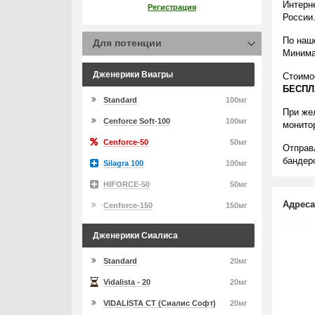
Интерн
Регистрация
России
По наш
Для потенции
Минима
Дженерики Виагры
Стоимо
БЕСПЛ
Standard
100мг
При же
Cenforce Soft-100
100мг
монито
Cenforce-50
50мг
Отправ
бандеро
Silagra 100
100мг
HIFORCE-50
50мг
Адреса
Cenforce-150
150мг
Дженерики Сиалиса
Standard
20мг
Vidalista - 20
20мг
VIDALISTA CT (Сиалис Софт)
20мг