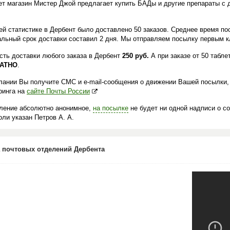
ет магазин Мистер Джой предлагает купить БАДы и другие препараты с 
.
ей статистике в Дербент было доставлено 50 заказов. Среднее время пос
льный срок доставки составил 2 дня. Мы отправляем посылку первым кл
сть доставки любого заказа в Дербент
250 руб.
А при заказе от 50 табле
АТНО
.
лании Вы получите СМС и e-mail-сообщения о движении Вашей посылки,
ринга на
сайте Почты России
ление абсолютно анонимное,
на посылке
не будет ни одной надписи о с
ли указан Петров А. А.
 почтовых отделений Дербента