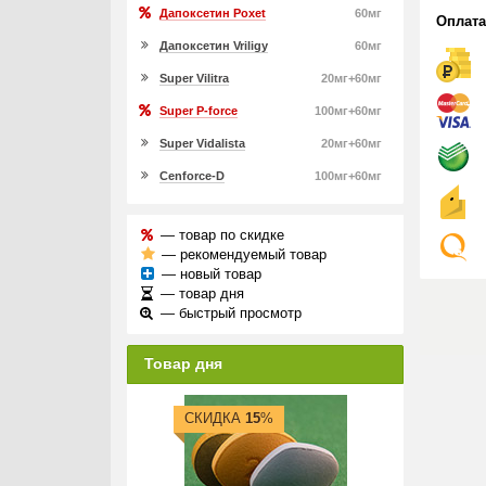
Дапоксетин Poxet
60мг
Оплата
Дапоксетин Vriligy
60мг
Super Vilitra
20мг+60мг
Super P-force
100мг+60мг
Super Vidalista
20мг+60мг
Cenforce-D
100мг+60мг
— товар по скидке
— рекомендуемый товар
— новый товар
— товар дня
— быстрый просмотр
Товар дня
СКИДКА
15
%