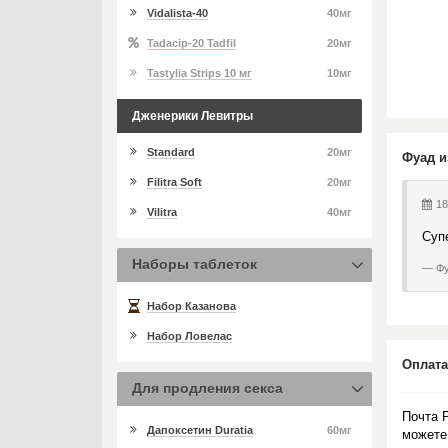
Vidalista-40
40мг
Tadacip-20 Tadfil
20мг
Tastylia Strips 10 мг
10мг
Дженерики Левитры
Standard
20мг
Фуад и
Filitra Soft
20мг
18
Vilitra
40мг
Супе
Наборы таблеток
Фу
Набор Казанова
Набор Ловелас
Оплата
Для продления секса
Почта 
Дапоксетин Duratia
60мг
можете