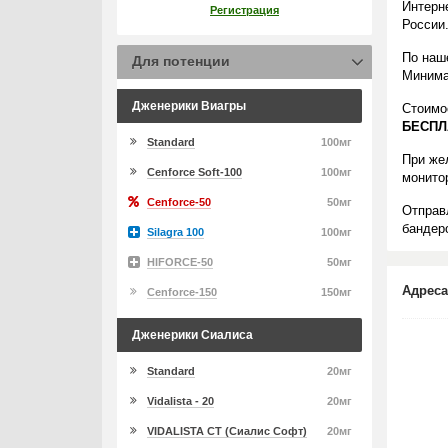
Интерн
Регистрация
России
По наш
Для потенции
Минима
Дженерики Виагры
Стоимо
БЕСПЛ
Standard
100мг
При же
Cenforce Soft-100
100мг
монито
Cenforce-50
50мг
Отправ
бандеро
Silagra 100
100мг
HIFORCE-50
50мг
Адреса
Cenforce-150
150мг
Дженерики Сиалиса
Standard
20мг
Vidalista - 20
20мг
VIDALISTA CT (Сиалис Софт)
20мг