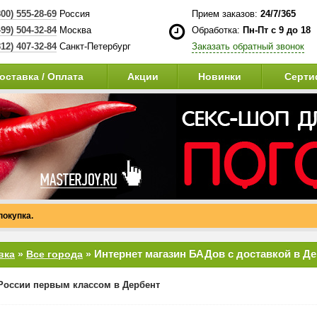
800) 555-28-69
Россия
Прием заказов:
24/7/365
499) 504-32-84
Москва
Обработка:
Пн-Пт с 9 до 18
812) 407-32-84
Санкт-Петербург
Заказать обратный звонок
оставка / Оплата
Акции
Новинки
Серти
покупка.
Интернет магазин БАДов с доставкой в Д
вка
»
Все города
»
России первым классом в Дербент