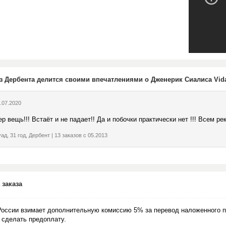
з Дербента делится своими впечатлениями о Дженерик Сиалиса Vidal
.07.2020
р вещь!!! Встаёт и не падает!! Да и побочки практически нет !!! Всем ре
ад, 31 год, Дербент | 13 заказов с 05.2013
 заказа
России взимает дополнительную комиссию 5% за перевод наложенного п
 сделать предоплату.