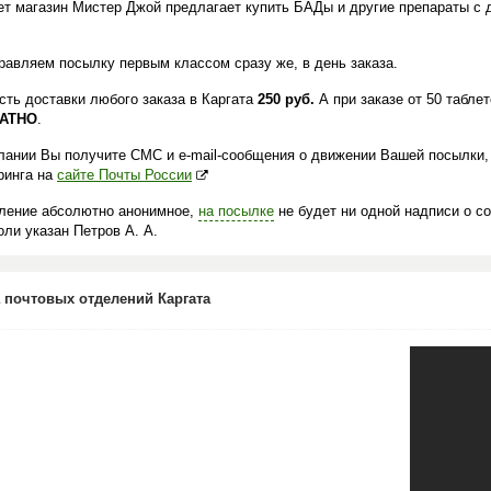
ет магазин Мистер Джой предлагает купить БАДы и другие препараты с д
.
равляем посылку первым классом сразу же, в день заказа.
сть доставки любого заказа в Каргата
250 руб.
А при заказе от 50 табле
АТНО
.
лании Вы получите СМС и e-mail-сообщения о движении Вашей посылки,
ринга на
сайте Почты России
ление абсолютно анонимное,
на посылке
не будет ни одной надписи о с
ли указан Петров А. А.
 почтовых отделений Каргата