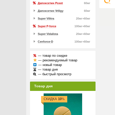
Дапоксетин Poxet
60мг
Дапоксетин Vriligy
60мг
Super Vilitra
20мг+60мг
Super P-force
100мг+60мг
Super Vidalista
20мг+60мг
Cenforce-D
100мг+60мг
— товар по скидке
— рекомендуемый товар
— новый товар
— товар дня
— быстрый просмотр
Товар дня
СКИДКА
10
%