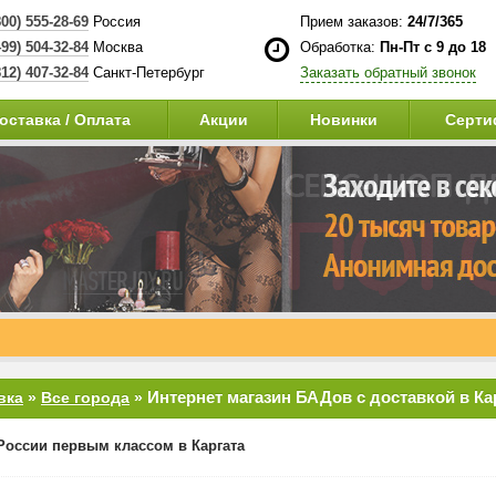
800) 555-28-69
Россия
Прием заказов:
24/7/365
499) 504-32-84
Москва
Обработка:
Пн-Пт с 9 до 18
812) 407-32-84
Санкт-Петербург
Заказать обратный звонок
оставка / Оплата
Акции
Новинки
Серти
Интернет магазин БАДов с доставкой в Ка
вка
»
Все города
»
России первым классом в Каргата