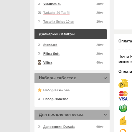
Vidalista-40
40мг
Tadacip-20 Tadfil
20мг
Tastylia Strips 10 мг
10мг
Дженерики Левитры
Оплата
Standard
20мг
Filitra Soft
20мг
Почта 
можете
Vilitra
40мг
Оплата
Наборы таблеток
Набор Казанова
Набор Ловелас
Для продления секса
Дапоксетин Duratia
60мг