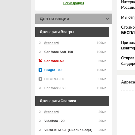
Интерн
Регистрация
России
Мы отп
Для потенции
Стоимо
Дженерики Виагры
БЕСПЛ
При же
Standard
100мг
монито
Cenforce Soft-100
100мг
Отправ
Cenforce-50
50мг
бандеро
Silagra 100
100мг
HIFORCE-50
50мг
Адреса
Cenforce-150
150мг
Дженерики Сиалиса
Standard
20мг
Vidalista - 20
20мг
VIDALISTA CT (Сиалис Софт)
20мг