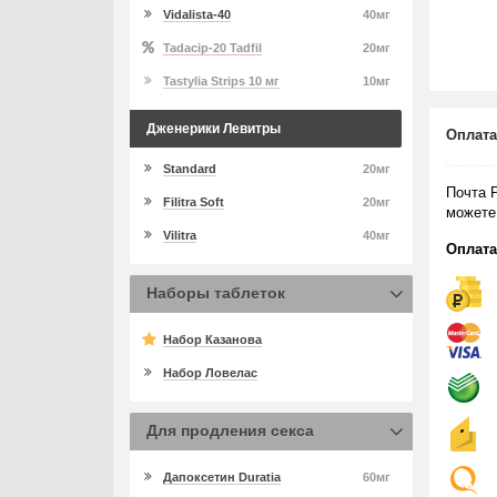
Vidalista-40
40мг
Tadacip-20 Tadfil
20мг
Tastylia Strips 10 мг
10мг
Дженерики Левитры
Оплата
Standard
20мг
Почта 
Filitra Soft
20мг
можете
Vilitra
40мг
Оплата
Наборы таблеток
Набор Казанова
Набор Ловелас
Для продления секса
Дапоксетин Duratia
60мг