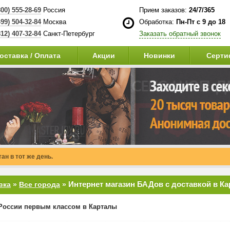
800) 555-28-69
Россия
Прием заказов:
24/7/365
499) 504-32-84
Москва
Обработка:
Пн-Пт с 9 до 18
812) 407-32-84
Санкт-Петербург
Заказать обратный звонок
оставка / Оплата
Акции
Новинки
Серти
ан в тот же день.
Интернет магазин БАДов с доставкой в К
вка
»
Все города
»
России первым классом в Карталы