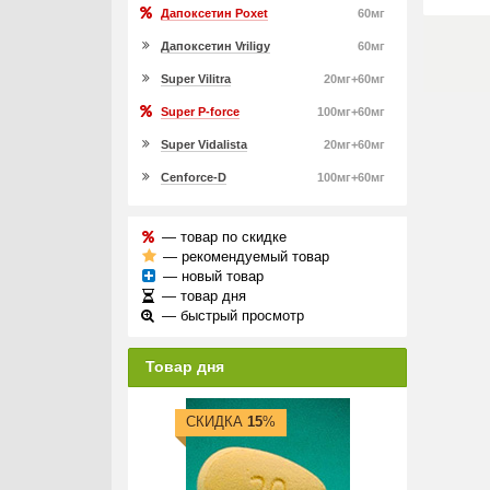
Дапоксетин Poxet
60мг
Дапоксетин Vriligy
60мг
Super Vilitra
20мг+60мг
Super P-force
100мг+60мг
Super Vidalista
20мг+60мг
Cenforce-D
100мг+60мг
— товар по скидке
— рекомендуемый товар
— новый товар
— товар дня
— быстрый просмотр
Товар дня
СКИДКА
15
%