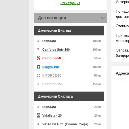
Интерн
Регистрация
По наш
достав
Для потенции
Стоимо
Дженерики Виагры
При же
монито
Standard
100мг
Cenforce Soft-100
100мг
Отправ
бандеро
Cenforce-50
50мг
Silagra 100
100мг
Адреса
HIFORCE-50
50мг
Cenforce-150
150мг
Дженерики Сиалиса
Standard
20мг
Vidalista - 20
20мг
VIDALISTA CT (Сиалис Софт)
20мг