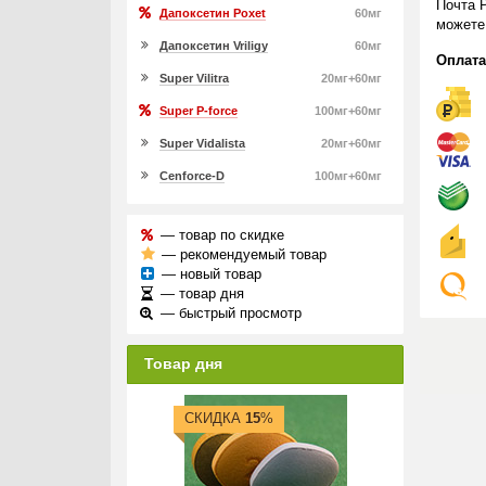
Почта 
Дапоксетин Poxet
60мг
можете
Дапоксетин Vriligy
60мг
Оплата
Super Vilitra
20мг+60мг
Super P-force
100мг+60мг
Super Vidalista
20мг+60мг
Cenforce-D
100мг+60мг
— товар по скидке
— рекомендуемый товар
— новый товар
— товар дня
— быстрый просмотр
Товар дня
СКИДКА
15
%