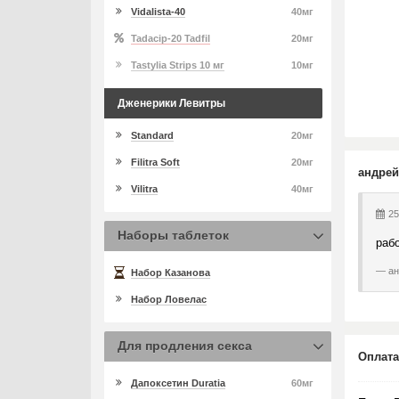
Vidalista-40
40мг
Tadacip-20 Tadfil
20мг
Tastylia Strips 10 мг
10мг
Дженерики Левитры
Standard
20мг
Filitra Soft
20мг
андрей
Vilitra
40мг
25
Наборы таблеток
раб
ан
Набор Казанова
Набор Ловелас
Для продления секса
Оплата
Дапоксетин Duratia
60мг