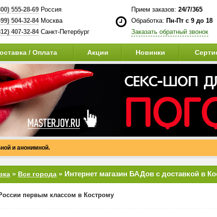
800) 555-28-69
Россия
Прием заказов:
24/7/365
499) 504-32-84
Москва
Обработка:
Пн-Пт с 9 до 18
812) 407-32-84
Санкт-Петербург
Заказать обратный звонок
оставка / Оплата
Акции
Новинки
Серти
ной и анонимной.
Интернет магазин БАДов с доставкой в К
вка
»
Все города
»
России первым классом в Кострому