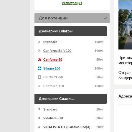
Регистрация
Для потенции
Дженерики Виагры
Standard
100мг
Cenforce Soft-100
100мг
При же
Cenforce-50
50мг
монито
Silagra 100
100мг
Отправ
HIFORCE-50
50мг
бандеро
Cenforce-150
150мг
Адреса
Дженерики Сиалиса
Standard
20мг
Vidalista - 20
20мг
VIDALISTA CT (Сиалис Софт)
20мг