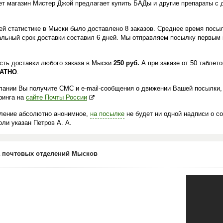
ет магазин Мистер Джой предлагает купить БАДы и другие препараты с 
.
ей статистике в Мыски было доставлено 8 заказов. Среднее время посыл
льный срок доставки составил 6 дней. Мы отправляем посылку первым 
сть доставки любого заказа в Мыски
250 руб.
А при заказе от 50 таблет
АТНО
.
лании Вы получите СМС и e-mail-сообщения о движении Вашей посылки,
ринга на
сайте Почты России
ление абсолютно анонимное,
на посылке
не будет ни одной надписи о с
ли указан Петров А. А.
 почтовых отделений Мысков