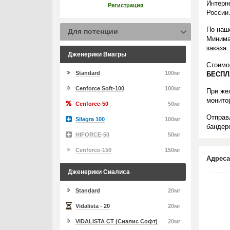
Интерн
Регистрация
России
По наш
Для потенции
Минима
заказа.
Дженерики Виагры
Стоимо
Standard
100мг
БЕСПЛ
Cenforce Soft-100
100мг
При же
монито
Cenforce-50
50мг
Отправ
Silagra 100
100мг
бандеро
HIFORCE-50
50мг
Cenforce-150
150мг
Адреса
Дженерики Сиалиса
Standard
20мг
Vidalista - 20
20мг
VIDALISTA CT (Сиалис Софт)
20мг