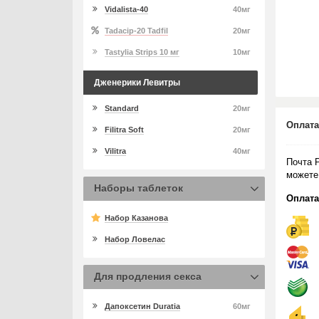
Vidalista-40
40мг
Tadacip-20 Tadfil
20мг
Tastylia Strips 10 мг
10мг
Дженерики Левитры
Standard
20мг
Оплата
Filitra Soft
20мг
Vilitra
40мг
Почта 
можете
Наборы таблеток
Оплата
Набор Казанова
Набор Ловелас
Для продления секса
Дапоксетин Duratia
60мг