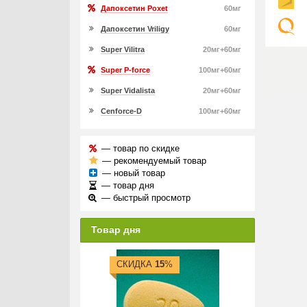
Дапоксетин Poxet
60мг
Дапоксетин Vriligy
60мг
Super Vilitra
20мг+60мг
Super P-force
100мг+60мг
Super Vidalista
20мг+60мг
Cenforce-D
100мг+60мг
— товар по скидке
— рекомендуемый товар
— новый товар
— товар дня
— быстрый просмотр
Товар дня
СКИДКА
15
%