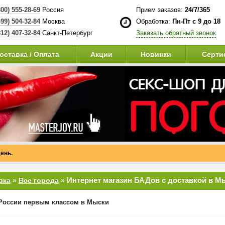
800) 555-28-69
Россия
Прием заказов:
24/7/365
499) 504-32-84
Москва
Обработка:
Пн-Пт с 9 до 18
812) 407-32-84
Санкт-Петербург
Заказать обратный звонок
оставка / Оплата
Акции
Новинки
Серти
ень.
Интернет магазин БАДов с доставкой в М
вка
»
Все города
»
России первым классом в Мыски