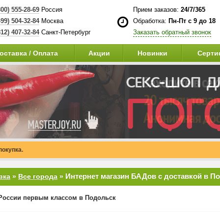
800) 555-28-69
Россия
Прием заказов:
24/7/365
499) 504-32-84
Москва
Обработка:
Пн-Пт с 9 до 18
812) 407-32-84
Санкт-Петербург
Заказать обратный звонок
оставка / Оплата
Акции
Новинки
Серти
покупка.
Интернет магазин БАДов с доставкой в П
вка
»
Все города
»
России первым классом в Подольск