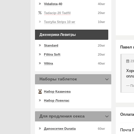
Vidalista-40
40мг
Tadacip-20 Tadfil
20мг
Tastylia Strips 10 мг
10мг
Дженерики Левитры
Standard
20мг
Павел 
Filitra Soft
20мг
23
Vilitra
40мг
Хор
опл
Наборы таблеток
Па
Набор Казанова
Набор Ловелас
Оплата
Для продления секса
Дапоксетин Duratia
60мг
Почта 