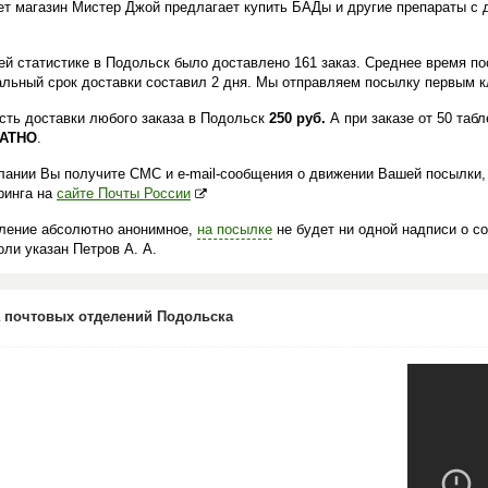
ет магазин Мистер Джой предлагает купить БАДы и другие препараты с 
.
ей статистике в Подольск было доставлено 161 заказ. Среднее время по
льный срок доставки составил 2 дня. Мы отправляем посылку первым кл
сть доставки любого заказа в Подольск
250 руб.
А при заказе от 50 таб
АТНО
.
лании Вы получите СМС и e-mail-сообщения о движении Вашей посылки,
ринга на
сайте Почты России
ление абсолютно анонимное,
на посылке
не будет ни одной надписи о с
ли указан Петров А. А.
 почтовых отделений Подольска