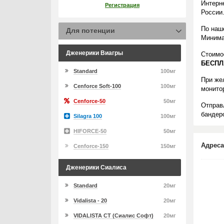
Интерн
Регистрация
России
По наш
Для потенции
Минима
Дженерики Виагры
Стоимо
БЕСПЛ
Standard
100мг
При же
Cenforce Soft-100
100мг
монито
Cenforce-50
50мг
Отправ
бандеро
Silagra 100
100мг
HIFORCE-50
50мг
Адреса
Cenforce-150
150мг
Дженерики Сиалиса
Standard
20мг
Vidalista - 20
20мг
VIDALISTA CT (Сиалис Софт)
20мг