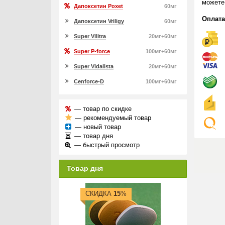
можете
Дапоксетин Poxet
60мг
Оплата
Дапоксетин Vriligy
60мг
Super Vilitra
20мг+60мг
Super P-force
100мг+60мг
Super Vidalista
20мг+60мг
Cenforce-D
100мг+60мг
— товар по скидке
— рекомендуемый товар
— новый товар
— товар дня
— быстрый просмотр
Товар дня
СКИДКА
15
%