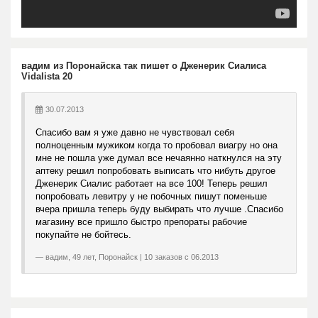
вадим из Поронайска так пишет о Дженерик Сиалиса
Vidalista 20
30.07.2013
Спасибо вам я уже давно не чувствовал себя
полноценным мужиком когда то пробовал виагру но она
мне не пошла уже думал все нечаянно наткнулся на эту
аптеку решил попробовать выписать что нибуть другое
Дженерик Сиалис работает на все 100! Теперь решил
попробовать левитру у не побочных пишут поменьше
вчера пришла теперь буду выбирать что лучше .Спасибо
магазину все пришло быстро препораты рабочие
покупайте не бойтесь.
вадим, 49 лет, Поронайск | 10 заказов с 06.2013