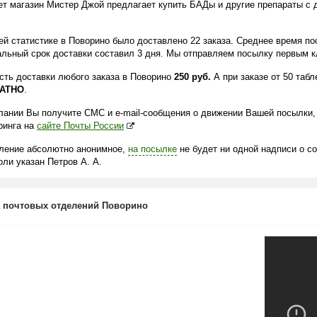
ет магазин Мистер Джой предлагает купить БАДы и другие препараты с 
.
ей статистике в Поворино было доставлено 22 заказа. Среднее время пос
льный срок доставки составил 3 дня. Мы отправляем посылку первым кл
сть доставки любого заказа в Поворино
250 руб.
А при заказе от 50 таб
АТНО
.
лании Вы получите СМС и e-mail-сообщения о движении Вашей посылки,
ринга на
сайте Почты России
ление абсолютно анонимное,
на посылке
не будет ни одной надписи о с
ли указан Петров А. А.
 почтовых отделений Поворино