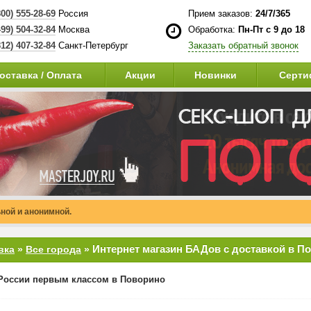
800) 555-28-69
Россия
Прием заказов:
24/7/365
499) 504-32-84
Москва
Обработка:
Пн-Пт с 9 до 18
812) 407-32-84
Санкт-Петербург
Заказать обратный звонок
оставка / Оплата
Акции
Новинки
Серти
ной и анонимной.
Интернет магазин БАДов с доставкой в П
вка
»
Все города
»
России первым классом в Поворино