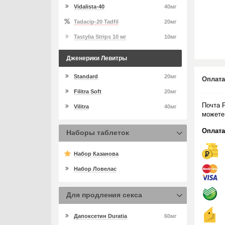
Vidalista-40
40мг
Tadacip-20 Tadfil
20мг
Tastylia Strips 10 мг
10мг
Дженерики Левитры
Standard
20мг
Оплата
Filitra Soft
20мг
Почта 
Vilitra
40мг
можете
Оплата
Наборы таблеток
Набор Казанова
Набор Ловелас
Для продления секса
Дапоксетин Duratia
60мг