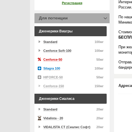
Интерн
Регистрация
России
По наш
Для потенции
Минима
Дженерики Виагры
Стоимо
БЕСПЛ
Standard
100мг
При же
Cenforce Soft-100
100мг
монито
Cenforce-50
50мг
Отправ
бандеро
Silagra 100
100мг
HIFORCE-50
50мг
Адреса
Cenforce-150
150мг
Дженерики Сиалиса
Standard
20мг
Vidalista - 20
20мг
VIDALISTA CT (Сиалис Софт)
20мг