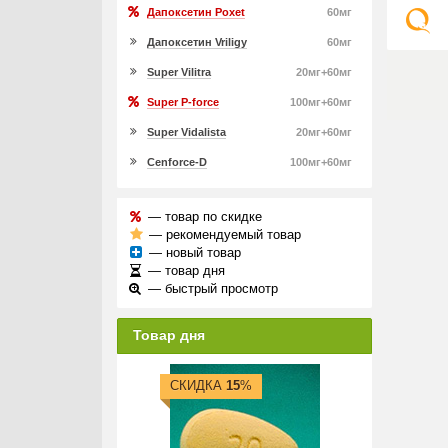
Дапоксетин Poxet
60мг
Дапоксетин Vriligy
60мг
Super Vilitra
20мг+60мг
Super P-force
100мг+60мг
Super Vidalista
20мг+60мг
Cenforce-D
100мг+60мг
— товар по скидке
— рекомендуемый товар
— новый товар
— товар дня
— быстрый просмотр
Товар дня
СКИДКА
15
%