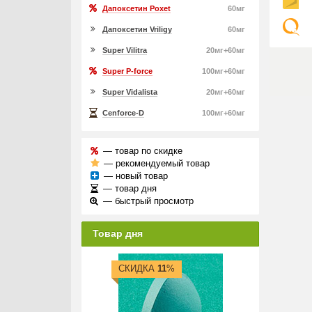
Дапоксетин Poxet
60мг
Дапоксетин Vriligy
60мг
Super Vilitra
20мг+60мг
Super P-force
100мг+60мг
Super Vidalista
20мг+60мг
Cenforce-D
100мг+60мг
— товар по скидке
— рекомендуемый товар
— новый товар
— товар дня
— быстрый просмотр
Товар дня
СКИДКА
11
%