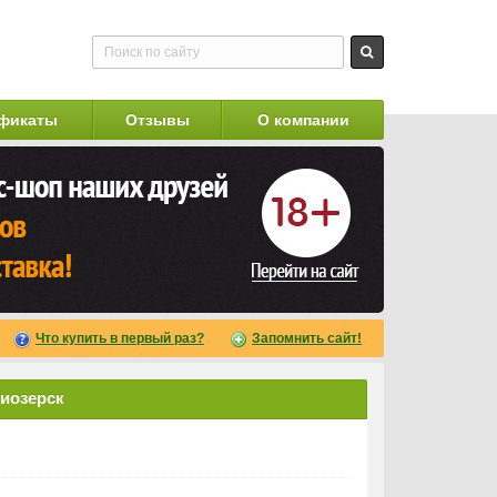
фикаты
Отзывы
О компании
Что купить в первый раз?
Запомнить сайт!
риозерск