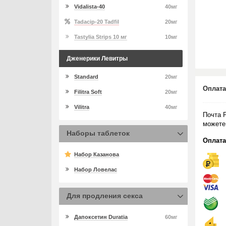
Vidalista-40
40мг
Tadacip-20 Tadfil
20мг
Tastylia Strips 10 мг
10мг
Дженерики Левитры
Standard
20мг
Оплата
Filitra Soft
20мг
Vilitra
40мг
Почта 
можете
Наборы таблеток
Оплата
Набор Казанова
Набор Ловелас
Для продления секса
Дапоксетин Duratia
60мг