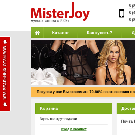
8 (
8 (
8 (
Каталог
Как купить?
Д
1678 РЕАЛЬНЫХ ОТЗЫВОВ
Покупая у нас Вы экономите 70-80% по отношению к 
Корзина
Доста
Здесь вас ждут подарки
Почта 
Вход в кабинет