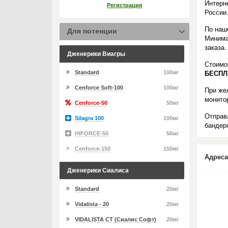
Интерн
Регистрация
России
По наше
Для потенции
Минима
заказа.
Дженерики Виагры
Стоимо
Standard
100мг
БЕСПЛ
Cenforce Soft-100
100мг
При же
монито
Cenforce-50
50мг
Отправ
Silagra 100
100мг
бандеро
HIFORCE-50
50мг
Cenforce-150
150мг
Адреса
Дженерики Сиалиса
Standard
20мг
Vidalista - 20
20мг
VIDALISTA CT (Сиалис Софт)
20мг