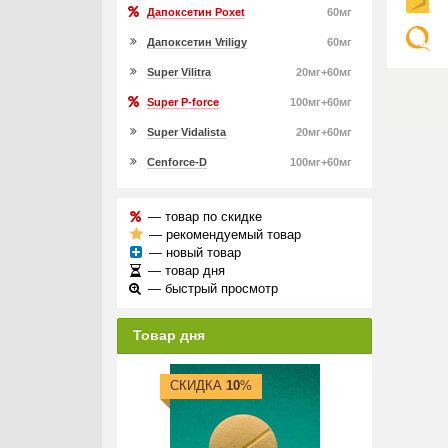
Дапоксетин Poxet
60мг
Дапоксетин Vriligy
60мг
Super Vilitra
20мг+60мг
Super P-force
100мг+60мг
Super Vidalista
20мг+60мг
Cenforce-D
100мг+60мг
— товар по скидке
— рекомендуемый товар
— новый товар
— товар дня
— быстрый просмотр
Товар дня
СКИДКА
10
%