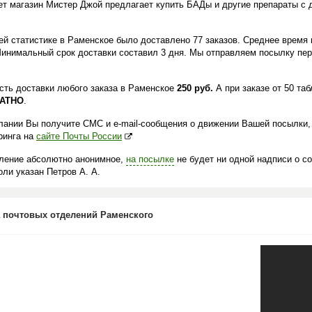
ет магазин Мистер Джой предлагает купить БАДы и другие препараты с 
.
ей статистике в Раменское было доставлено 77 заказов. Среднее время 
Минимальный срок доставки составил 3 дня. Мы отправляем посылку пер
сть доставки любого заказа в Раменское
250 руб.
А при заказе от 50 та
АТНО
.
лании Вы получите СМС и e-mail-сообщения о движении Вашей посылки,
ринга на
сайте Почты России
ление абсолютно анонимное,
на посылке
не будет ни одной надписи о с
ли указан Петров А. А.
 почтовых отделений Раменского