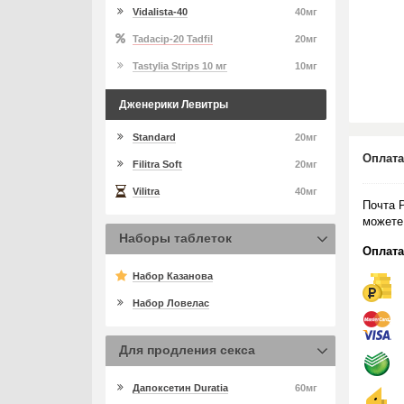
Vidalista-40
40мг
Tadacip-20 Tadfil
20мг
Tastylia Strips 10 мг
10мг
Дженерики Левитры
Standard
20мг
Оплата
Filitra Soft
20мг
Vilitra
40мг
Почта 
можете
Наборы таблеток
Оплата
Набор Казанова
Набор Ловелас
Для продления секса
Дапоксетин Duratia
60мг