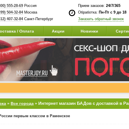
800) 555-28-69
Россия
Прием заказов:
24/7/365
499) 504-32-84
Москва
Обработка:
Пн-Пт с 9 до 18
812) 407-32-84
Санкт-Петербург
Заказать обратный звонок
оставка / Оплата
Акции
Новинки
Серти
Интернет магазин БАДов с доставкой в Р
вка
»
Все города
»
России первым классом в Раменское