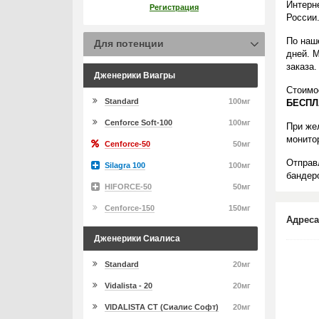
Интерн
Регистрация
России
По наш
Для потенции
дней. 
заказа.
Дженерики Виагры
Стоимо
Standard
100мг
БЕСПЛ
Cenforce Soft-100
100мг
При же
монито
Cenforce-50
50мг
Отправ
Silagra 100
100мг
бандеро
HIFORCE-50
50мг
Cenforce-150
150мг
Адреса
Дженерики Сиалиса
Standard
20мг
Vidalista - 20
20мг
VIDALISTA CT (Сиалис Софт)
20мг