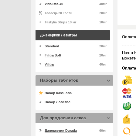
Vidalista-40
40мг
Tadacip-20 Tadfil
20мг
Tastylia Strips 10 мг
10мг
Дженерики Левитры
Оплата
Standard
20мг
Почта 
Filitra Soft
20мг
можете
Vilitra
40мг
Оплата
Наборы таблеток
Набор Казанова
Набор Ловелас
Для продления секса
Дапоксетин Duratia
60мг