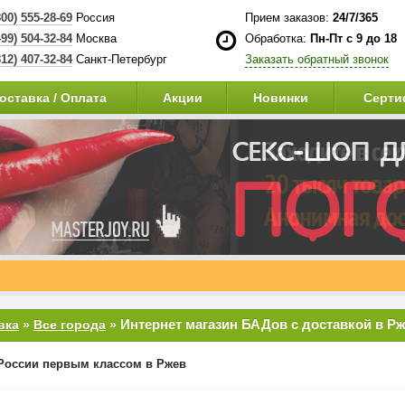
800) 555-28-69
Россия
Прием заказов:
24/7/365
499) 504-32-84
Москва
Обработка:
Пн-Пт с 9 до 18
812) 407-32-84
Санкт-Петербург
Заказать обратный звонок
оставка / Оплата
Акции
Новинки
Серти
Интернет магазин БАДов с доставкой в Р
вка
»
Все города
»
России первым классом в Ржев