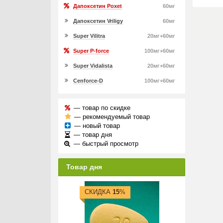
Дапоксетин Poxet
60мг
Дапоксетин Vriligy
60мг
Super Vilitra
20мг+60мг
Super P-force
100мг+60мг
Super Vidalista
20мг+60мг
Cenforce-D
100мг+60мг
— товар по скидке
— рекомендуемый товар
— новый товар
— товар дня
— быстрый просмотр
Товар дня
СКИДКА
15
%