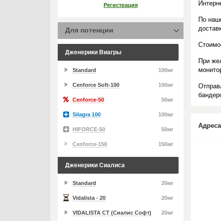
Интерн
Регистрация
По наш
достав
Для потенции
Стоимо
Дженерики Виагры
При же
монито
Standard
100мг
Cenforce Soft-100
100мг
Отправ
бандеро
Cenforce-50
50мг
Silagra 100
100мг
Адреса
HIFORCE-50
50мг
Cenforce-150
150мг
Дженерики Сиалиса
Standard
20мг
Vidalista - 20
20мг
VIDALISTA CT (Сиалис Софт)
20мг