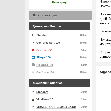
Интерн
Регистрация
Почтой
По наш
Для потенции
дней. 
заказа.
Дженерики Виагры
Стоимо
Standard
100мг
При же
Cenforce Soft-100
100мг
монито
Cenforce-50
50мг
Отправ
бандеро
Silagra 100
100мг
HIFORCE-50
50мг
Адреса
Cenforce-150
150мг
Дженерики Сиалиса
Standard
20мг
Vidalista - 20
20мг
VIDALISTA CT (Сиалис Софт)
20мг