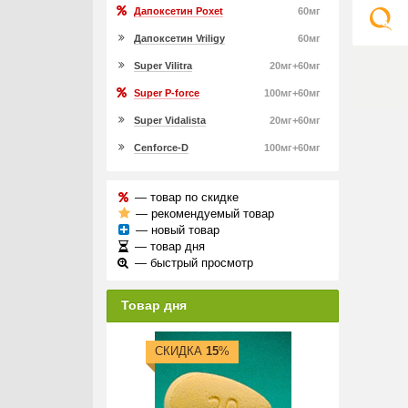
Дапоксетин Poxet
60мг
Дапоксетин Vriligy
60мг
Super Vilitra
20мг+60мг
Super P-force
100мг+60мг
Super Vidalista
20мг+60мг
Cenforce-D
100мг+60мг
— товар по скидке
— рекомендуемый товар
— новый товар
— товар дня
— быстрый просмотр
Товар дня
СКИДКА
15
%