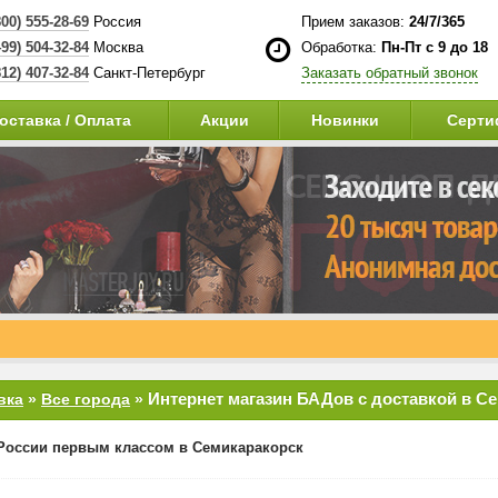
800) 555-28-69
Россия
Прием заказов:
24/7/365
499) 504-32-84
Москва
Обработка:
Пн-Пт с 9 до 18
812) 407-32-84
Санкт-Петербург
Заказать обратный звонок
оставка / Оплата
Акции
Новинки
Серти
Интернет магазин БАДов с доставкой в С
вка
»
Все города
»
России первым классом в Семикаракорск