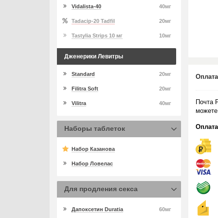
Vidalista-40
40мг
Tadacip-20 Tadfil
20мг
Tastylia Strips 10 мг
10мг
Дженерики Левитры
Standard
20мг
Оплата
Filitra Soft
20мг
Почта 
Vilitra
40мг
можете
Оплата
Наборы таблеток
Набор Казанова
Набор Ловелас
Для продления секса
Дапоксетин Duratia
60мг