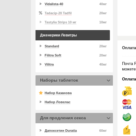
Vidalista-40
40мг
Tadacip-20 Tadfil
20мг
Tastylia Strips 10 мг
10мг
Дженерики Левитры
Standard
20мг
Оплата
Filitra Soft
20мг
Почта 
Vilitra
40мг
можете
Оплата
Наборы таблеток
Набор Казанова
Набор Ловелас
Для продления секса
Дапоксетин Duratia
60мг