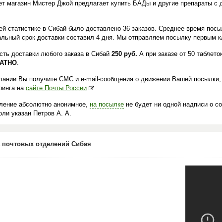
ет магазин Мистер Джой предлагает купить БАДы и другие препараты с 
.
ей статистике в Сибай было доставлено 36 заказов. Среднее время посыл
льный срок доставки составил 4 дня. Мы отправляем посылку первым кл
сть доставки любого заказа в Сибай
250 руб.
А при заказе от 50 таблето
АТНО
.
лании Вы получите СМС и e-mail-сообщения о движении Вашей посылки,
ринга на
сайте Почты России
ление абсолютно анонимное,
на посылке
не будет ни одной надписи о с
ли указан Петров А. А.
 почтовых отделений Сибая