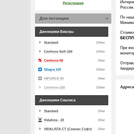
Интерн
Регистрация
России
По наш
Для потенции
Минима
Дженерики Виагры
Стоимо
БЕСПЛ
Standard
100мг
При же
Cenforce Soft-100
100мг
монито
Cenforce-50
50мг
Отправ
бандеро
Silagra 100
100мг
HIFORCE-50
50мг
Адреса
Cenforce-150
150мг
Дженерики Сиалиса
Standard
20мг
Vidalista - 20
20мг
VIDALISTA CT (Сиалис Софт)
20мг