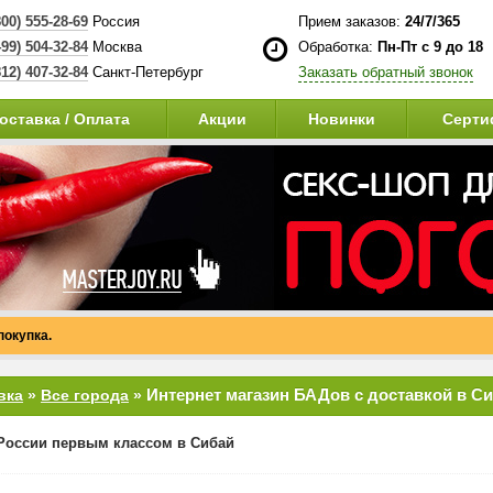
800) 555-28-69
Россия
Прием заказов:
24/7/365
499) 504-32-84
Москва
Обработка:
Пн-Пт с 9 до 18
812) 407-32-84
Санкт-Петербург
Заказать обратный звонок
оставка / Оплата
Акции
Новинки
Серти
покупка.
Интернет магазин БАДов с доставкой в С
вка
»
Все города
»
России первым классом в Сибай