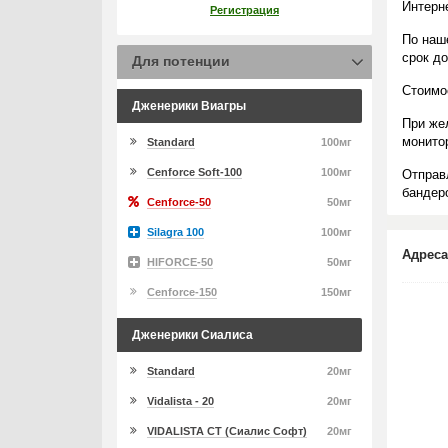
Интерн
Регистрация
По наш
срок д
Для потенции
Стоимо
Дженерики Виагры
При же
монито
Standard
100мг
Cenforce Soft-100
100мг
Отправ
бандеро
Cenforce-50
50мг
Silagra 100
100мг
Адреса
HIFORCE-50
50мг
Cenforce-150
150мг
Дженерики Сиалиса
Standard
20мг
Vidalista - 20
20мг
VIDALISTA CT (Сиалис Софт)
20мг