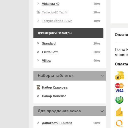
Vidalista-40
40мг
Tadacip-20 Tadfil
20мг
Tastylia Strips 10 мг
10мг
Дженерики Левитры
Оплата
Standard
20мг
Почта 
Filitra Soft
20мг
можете
Vilitra
40мг
Оплата
Наборы таблеток
Набор Казанова
Набор Ловелас
Для продления секса
Дапоксетин Duratia
60мг