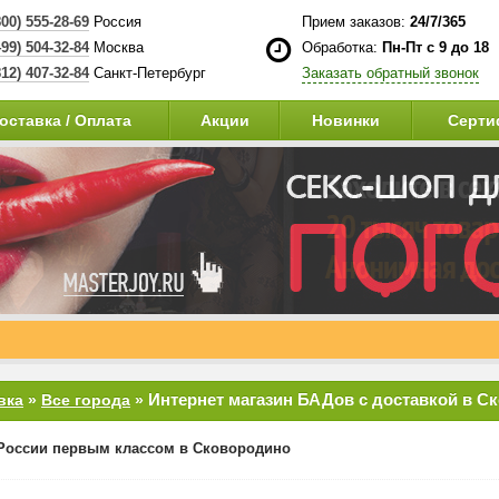
800) 555-28-69
Россия
Прием заказов:
24/7/365
499) 504-32-84
Москва
Обработка:
Пн-Пт с 9 до 18
812) 407-32-84
Санкт-Петербург
Заказать обратный звонок
оставка / Оплата
Акции
Новинки
Серти
Интернет магазин БАДов с доставкой в С
вка
»
Все города
»
России первым классом в Сковородино