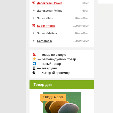
Дапоксетин Poxet
60мг
Дапоксетин Vriligy
60мг
Super Vilitra
20мг+60мг
Super P-force
100мг+60мг
Super Vidalista
20мг+60мг
Cenforce-D
100мг+60мг
— товар по скидке
— рекомендуемый товар
— новый товар
— товар дня
— быстрый просмотр
Товар дня
СКИДКА
15
%