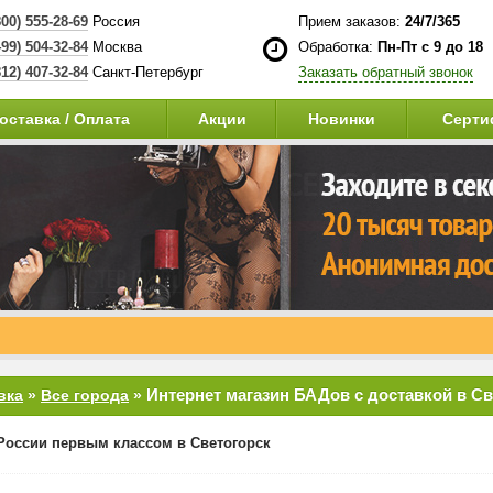
800) 555-28-69
Россия
Прием заказов:
24/7/365
499) 504-32-84
Москва
Обработка:
Пн-Пт с 9 до 18
812) 407-32-84
Санкт-Петербург
Заказать обратный звонок
оставка / Оплата
Акции
Новинки
Серти
Интернет магазин БАДов с доставкой в Св
вка
»
Все города
»
России первым классом в Светогорск