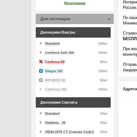
Интерн
Регистрация
России
По наше
Для потенции
Минима
Дженерики Виагры
Стоимо
БЕСПЛ
Standard
100мг
При же
Cenforce Soft-100
100мг
монито
Cenforce-50
50мг
Отправ
бандеро
Silagra 100
100мг
HIFORCE-50
50мг
Адреса
Cenforce-150
150мг
Дженерики Сиалиса
Standard
20мг
Vidalista - 20
20мг
VIDALISTA CT (Сиалис Софт)
20мг