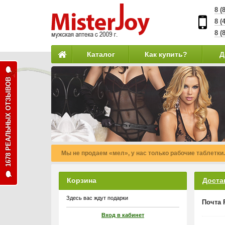
8 (
8 (
8 (
Каталог
Как купить?
Д
1678 РЕАЛЬНЫХ ОТЗЫВОВ
Мы не продаем «мел», у нас только рабочие таблетки.
Корзина
Доста
Здесь вас ждут подарки
Почта 
Вход в кабинет