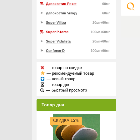
Дапоксетин Poxet
60мг
Дапоксетин Vriligy
60мг
Super Vilitra
20мг+60мг
Super P-force
100мг+60мг
Super Vidalista
20мг+60мг
Cenforce-D
100мг+60мг
— товар по скидке
— рекомендуемый товар
— новый товар
— товар дня
— быстрый просмотр
Товар дня
СКИДКА
15
%