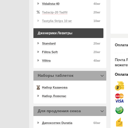
Vidalista-40
40мг
Tadacip-20 Tadfil
20мг
Tastylia Strips 10 мг
10мг
Дженерики Левитры
Standard
20мг
Оплата
Filitra Soft
20мг
Почта 
Vilitra
40мг
можете
Оплата
Наборы таблеток
Набор Казанова
Набор Ловелас
Для продления секса
Дапоксетин Duratia
60мг