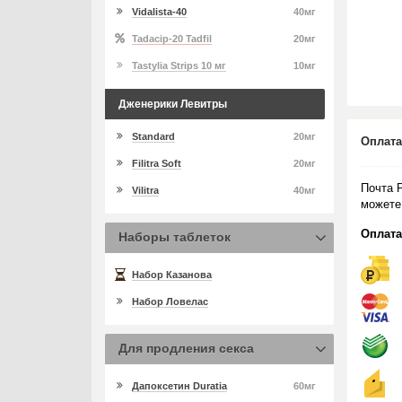
Vidalista-40
40мг
Tadacip-20 Tadfil
20мг
Tastylia Strips 10 мг
10мг
Дженерики Левитры
Standard
20мг
Оплата
Filitra Soft
20мг
Почта 
Vilitra
40мг
можете
Оплата
Наборы таблеток
Набор Казанова
Набор Ловелас
Для продления секса
Дапоксетин Duratia
60мг