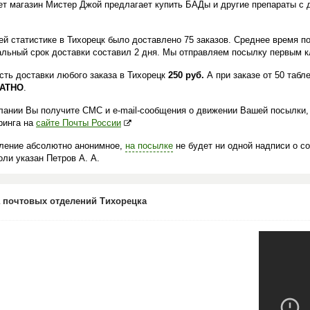
ет магазин Мистер Джой предлагает купить БАДы и другие препараты с 
.
й статистике в Тихорецк было доставлено 75 заказов. Среднее время по
льный срок доставки составил 2 дня. Мы отправляем посылку первым кл
сть доставки любого заказа в Тихорецк
250 руб.
А при заказе от 50 табл
АТНО
.
лании Вы получите СМС и e-mail-сообщения о движении Вашей посылки,
ринга на
сайте Почты России
ление абсолютно анонимное,
на посылке
не будет ни одной надписи о с
ли указан Петров А. А.
 почтовых отделений Тихорецка