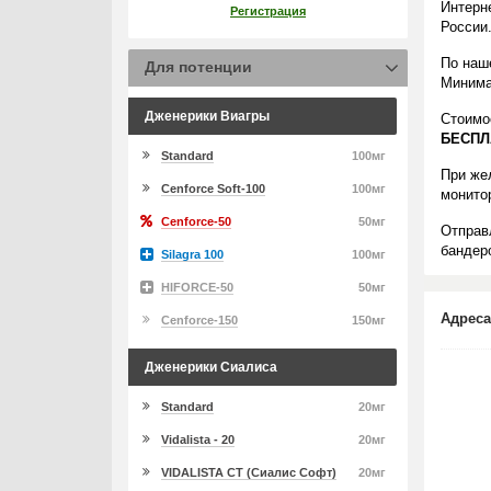
Интерн
Регистрация
России
По наше
Для потенции
Минима
Дженерики Виагры
Стоимо
БЕСПЛ
Standard
100мг
При же
Cenforce Soft-100
100мг
монито
Cenforce-50
50мг
Отправ
бандеро
Silagra 100
100мг
HIFORCE-50
50мг
Адреса
Cenforce-150
150мг
Дженерики Сиалиса
Standard
20мг
Vidalista - 20
20мг
VIDALISTA CT (Сиалис Софт)
20мг