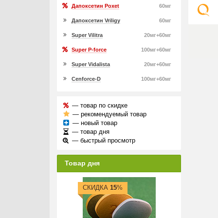
Дапоксетин Poxet
60мг
Дапоксетин Vriligy
60мг
Super Vilitra
20мг+60мг
Super P-force
100мг+60мг
Super Vidalista
20мг+60мг
Cenforce-D
100мг+60мг
— товар по скидке
— рекомендуемый товар
— новый товар
— товар дня
— быстрый просмотр
Товар дня
СКИДКА
15
%