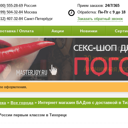
800) 555-28-69
Россия
Прием заказов:
24/7/365
499) 504-32-84
Москва
Обработка:
Пн-Пт с 9 до 18
812) 407-32-84
Санкт-Петербург
Заказать обратный звонок
оставка / Оплата
Акции
Новинки
Серти
сле оформления.
Интернет магазин БАДов с доставкой в Ти
вка
»
Все города
»
России первым классом в Тихорецк