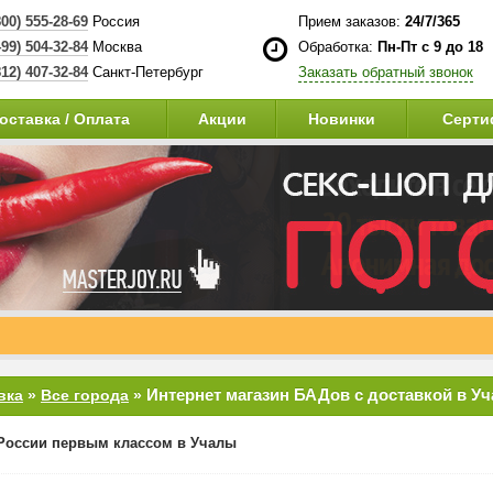
800) 555-28-69
Россия
Прием заказов:
24/7/365
499) 504-32-84
Москва
Обработка:
Пн-Пт с 9 до 18
812) 407-32-84
Санкт-Петербург
Заказать обратный звонок
оставка / Оплата
Акции
Новинки
Серти
Интернет магазин БАДов с доставкой в У
вка
»
Все города
»
России первым классом в Учалы