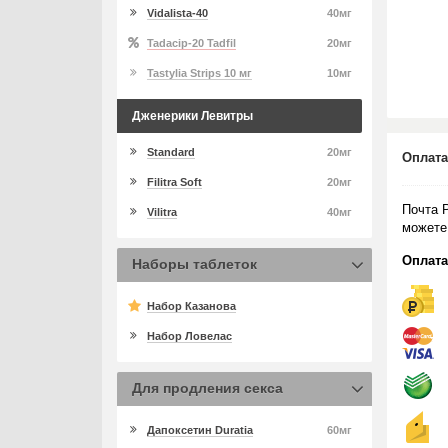
Vidalista-40
40мг
Tadacip-20 Tadfil
20мг
Tastylia Strips 10 мг
10мг
Дженерики Левитры
Standard
20мг
Оплата
Filitra Soft
20мг
Почта 
Vilitra
40мг
можете
Оплата
Наборы таблеток
Набор Казанова
Набор Ловелас
Для продления секса
Дапоксетин Duratia
60мг