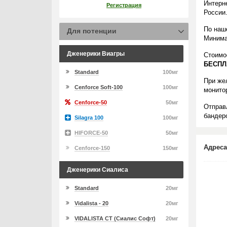
Интерн
Регистрация
России
По наш
Для потенции
Минима
Дженерики Виагры
Стоимо
БЕСПЛ
Standard
100мг
При же
Cenforce Soft-100
100мг
монито
Cenforce-50
50мг
Отправ
бандеро
Silagra 100
100мг
HIFORCE-50
50мг
Адреса
Cenforce-150
150мг
Дженерики Сиалиса
Standard
20мг
Vidalista - 20
20мг
VIDALISTA CT (Сиалис Софт)
20мг