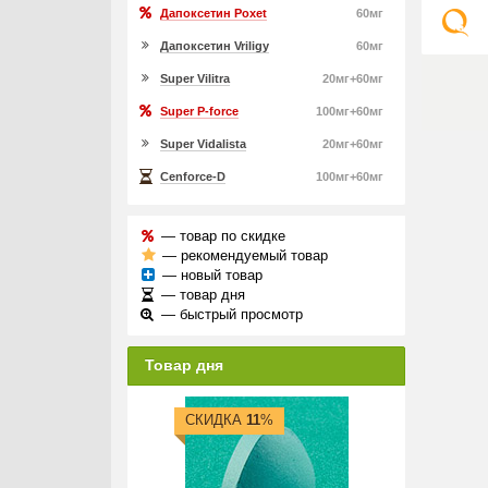
Дапоксетин Poxet
60мг
Дапоксетин Vriligy
60мг
Super Vilitra
20мг+60мг
Super P-force
100мг+60мг
Super Vidalista
20мг+60мг
Cenforce-D
100мг+60мг
— товар по скидке
— рекомендуемый товар
— новый товар
— товар дня
— быстрый просмотр
Товар дня
СКИДКА
11
%