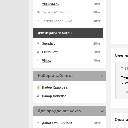
Vidalista-40
40мг
Tadacip-20 Tadfil
20мг
Tastylia Strips 10 мг
10мг
Дженерики Левитры
Standard
20мг
Filitra Soft
20мг
Олег и
Vilitra
40мг
18
Наборы таблеток
Fem
быс
Набор Казанова
Ол
Набор Ловелас
Для продления секса
Оплата
Дапоксетин Duratia
60мг