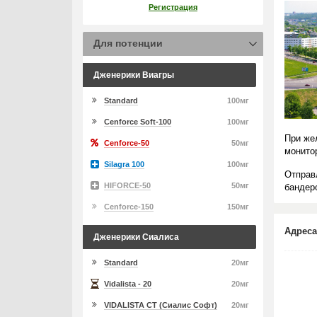
Регистрация
Для потенции
Дженерики Виагры
Standard
100мг
Cenforce Soft-100
100мг
При же
Cenforce-50
50мг
монито
Silagra 100
100мг
Отправ
HIFORCE-50
50мг
бандеро
Cenforce-150
150мг
Адреса
Дженерики Сиалиса
Standard
20мг
Vidalista - 20
20мг
VIDALISTA CT (Сиалис Софт)
20мг