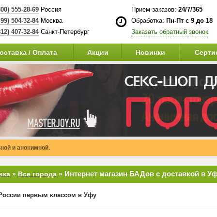
800) 555-28-69
Россия
Прием заказов:
24/7/365
499) 504-32-84
Москва
Обработка:
Пн-Пт с 9 до 18
812) 407-32-84
Санкт-Петербург
Заказать обратный звонок
оставка / Оплата
Акции
Новинки
Серти
ной и анонимной.
Интернет магазин БАДов с доставкой в У
вка
»
Все города
»
России первым классом в Уфу