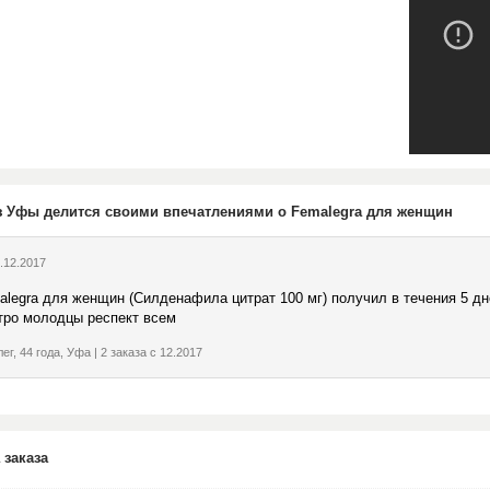
з Уфы делится своими впечатлениями о Femalegra для женщин
.12.2017
alegra для женщин (Силденафила цитрат 100 мг) получил в течения 5 д
тро молодцы респект всем
ег, 44 года, Уфа | 2 заказа с 12.2017
 заказа