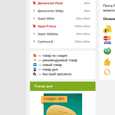
Дапоксетин Poxet
60мг
Почта 
можете
Дапоксетин Vriligy
60мг
Super Vilitra
20мг+60мг
Оплата
Super P-force
100мг+60мг
Super Vidalista
20мг+60мг
Cenforce-D
100мг+60мг
— товар по скидке
— рекомендуемый товар
— новый товар
— товар дня
— быстрый просмотр
Товар дня
СКИДКА
15
%