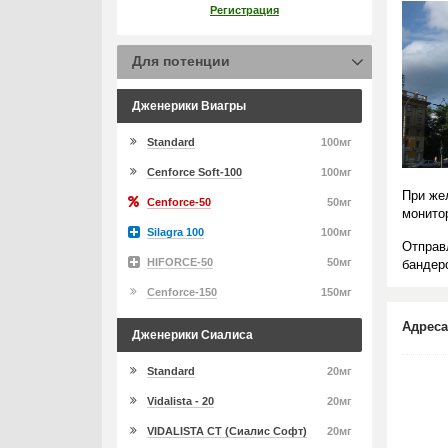
Регистрация
Для потенции
Дженерики Виагры
Standard
100мг
Cenforce Soft-100
100мг
При же
Cenforce-50
50мг
монито
Silagra 100
100мг
Отправ
HIFORCE-50
50мг
бандеро
Cenforce-150
150мг
Адреса
Дженерики Сиалиса
Standard
20мг
Vidalista - 20
20мг
VIDALISTA CT (Сиалис Софт)
20мг