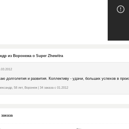
ндр из Воронежа о Super Zhewitra
.03.2012
аю долголетия и развития. Коллективу - удачи, больших успехов в прои
ександр, 58 лет, Воронеж | 34 заказа с 01.2012
 заказа