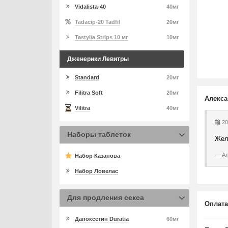
Vidalista-40
40мг
Tadacip-20 Tadfil
20мг
Tastylia Strips 10 мг
10мг
Дженерики Левитры
Standard
20мг
Filitra Soft
20мг
Алекса
Vilitra
40мг
20
Наборы таблеток
Жел
Ал
Набор Казанова
Набор Ловелас
Для продления секса
Оплата
Дапоксетин Duratia
60мг