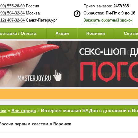
800) 555-28-69
Россия
Прием заказов:
24/7/365
499) 504-32-84
Москва
Обработка:
Пн-Пт с 9 до 18
812) 407-32-84
Санкт-Петербург
Заказать обратный звонок
оставка / Оплата
Акции
Новинки
Серти
Интернет магазин БАДов с доставкой в В
вка
»
Все города
»
России первым классом в Воронеж