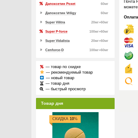
Почта 
Дапоксетин Poxet
60мг
можете
Дапоксетин Vriligy
60мг
Оплата
Super Vilitra
20мг+60мг
Super P-force
100мг+60мг
Super Vidalista
20мг+60мг
Cenforce-D
100мг+60мг
— товар по скидке
— рекомендуемый товар
— новый товар
— товар дня
— быстрый просмотр
Товар дня
СКИДКА
10
%