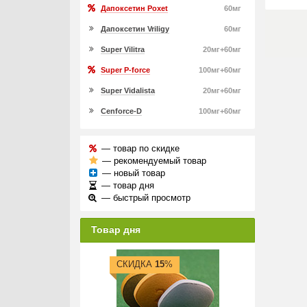
Дапоксетин Poxet
60мг
Дапоксетин Vriligy
60мг
Super Vilitra
20мг+60мг
Super P-force
100мг+60мг
Super Vidalista
20мг+60мг
Cenforce-D
100мг+60мг
— товар по скидке
— рекомендуемый товар
— новый товар
— товар дня
— быстрый просмотр
Товар дня
СКИДКА
15
%