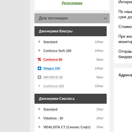
Интерн
Регистрация
По наш
срок д
Для потенции
Стоимо
Дженерики Виагры
При же
монито
Standard
100мг
Cenforce Soft-100
100мг
Отправ
бандеро
Cenforce-50
50мг
Silagra 100
100мг
Адреса
HIFORCE-50
50мг
Cenforce-150
150мг
Дженерики Сиалиса
Standard
20мг
Vidalista - 20
20мг
VIDALISTA CT (Сиалис Софт)
20мг