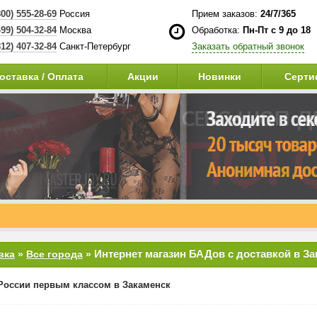
800) 555-28-69
Россия
Прием заказов:
24/7/365
499) 504-32-84
Москва
Обработка:
Пн-Пт с 9 до 18
812) 407-32-84
Санкт-Петербург
Заказать обратный звонок
оставка / Оплата
Акции
Новинки
Серти
Интернет магазин БАДов с доставкой в З
вка
»
Все города
»
России первым классом в Закаменск