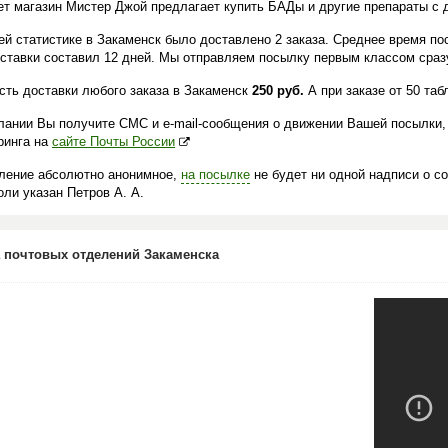
ет магазин Мистер Джой предлагает купить БАДы и другие препараты с 
ей статистике в Закаменск было доставлено 2 заказа. Среднее время по
оставки составил 12 дней. Мы отправляем посылку первым классом сразу
сть доставки любого заказа в Закаменск
250 руб.
А при заказе от 50 та
лании Вы получите СМС и e-mail-сообщения о движении Вашей посылки,
ринга на
сайте Почты России
ление абсолютно анонимное,
на посылке
не будет ни одной надписи о с
ли указан Петров А. А.
 почтовых отделений Закаменска