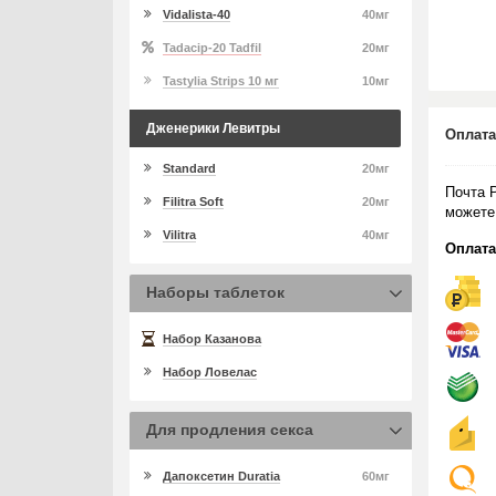
Vidalista-40
40мг
Tadacip-20 Tadfil
20мг
Tastylia Strips 10 мг
10мг
Дженерики Левитры
Оплата
Standard
20мг
Почта 
Filitra Soft
20мг
можете
Vilitra
40мг
Оплата
Наборы таблеток
Набор Казанова
Набор Ловелас
Для продления секса
Дапоксетин Duratia
60мг