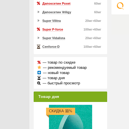
Дапоксетин Poxet
60мг
Дапоксетин Vriligy
60мг
Super Vilitra
20мг+60мг
Super P-force
100мг+60мг
Super Vidalista
20мг+60мг
Cenforce-D
100мг+60мг
— товар по скидке
— рекомендуемый товар
— новый товар
— товар дня
— быстрый просмотр
Товар дня
СКИДКА
11
%