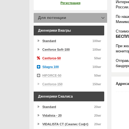
Интерн
Регистрация
России
По наш
Для потенции
Минима
Дженерики Виагры
Стоимо
БЕСПЛ
Standard
100мг
При же
Cenforce Soft-100
100мг
монито
Cenforce-50
50мг
Отправ
бандеро
Silagra 100
100мг
HIFORCE-50
50мг
Адреса
Cenforce-150
150мг
Дженерики Сиалиса
Standard
20мг
Vidalista - 20
20мг
VIDALISTA CT (Сиалис Софт)
20мг