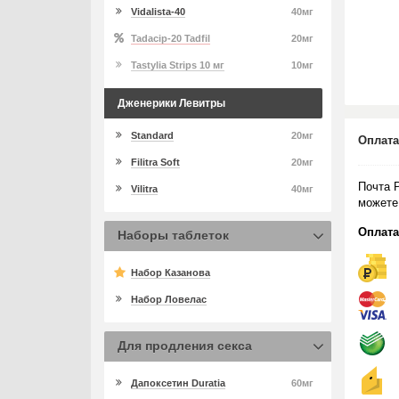
Vidalista-40
40мг
Tadacip-20 Tadfil
20мг
Tastylia Strips 10 мг
10мг
Дженерики Левитры
Standard
20мг
Оплата
Filitra Soft
20мг
Почта 
Vilitra
40мг
можете
Оплата
Наборы таблеток
Набор Казанова
Набор Ловелас
Для продления секса
Дапоксетин Duratia
60мг