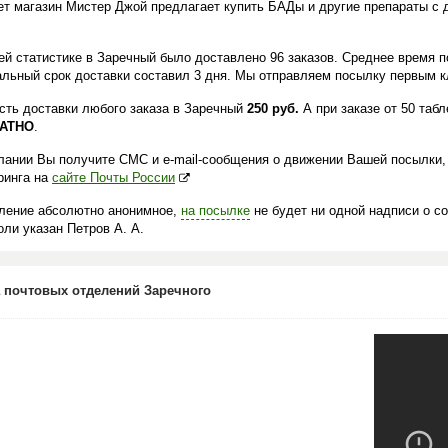
ет магазин Мистер Джой предлагает купить БАДы и другие препараты с 
.
ей статистике в Заречный было доставлено 96 заказов. Среднее время п
льный срок доставки составил 3 дня. Мы отправляем посылку первым кл
сть доставки любого заказа в Заречный
250 руб.
А при заказе от 50 таб
АТНО
.
лании Вы получите СМС и e-mail-сообщения о движении Вашей посылки,
ринга на
сайте Почты России
ление абсолютно анонимное,
на посылке
не будет ни одной надписи о с
ли указан Петров А. А.
 почтовых отделений Заречного