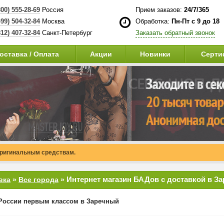
800) 555-28-69
Россия
Прием заказов:
24/7/365
499) 504-32-84
Москва
Обработка:
Пн-Пт с 9 до 18
812) 407-32-84
Санкт-Петербург
Заказать обратный звонок
оставка / Оплата
Акции
Новинки
Серти
оригинальным средствам.
Интернет магазин БАДов с доставкой в З
вка
»
Все города
»
России первым классом в Заречный