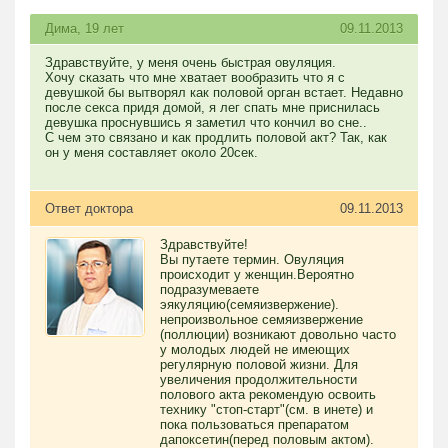
Дима, 19 лет
09.11.2013
Здравствуйте, у меня очень быстрая овуляция.
Хочу сказать что мне хватает вообразить что я с
девушкой бы вытворял как половой орган встает. Недавно
после секса придя домой, я лег спать мне приснилась
девушка проснувшись я заметил что кончил во сне..
С чем это связано и как продлить половой акт? Так, как
он у меня составляет около 20сек.
Ответ доктора
09.11.2013
Здравствуйте!
Вы путаете термин. Овуляция
происходит у женщин.Вероятно
подразумеваете
эякуляцию(семяизвержение).
непроизвольное семяизвержение
(поллюции) возникают довольно часто
у молодых людей не имеющих
регулярную половой жизни. Для
увеличения продолжительности
полового акта рекомендую освоить
технику "стоп-старт"(см. в инете) и
пока пользоваться препаратом
дапоксетин(перед половым актом).