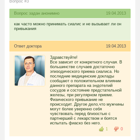
Вопрос #3
Вопрос задан анонимно
19.04.2013
как часто можно принимать сиалис и не вызывает ли он
привыкания
Ответ доктора
19.04.2013
Здравствуйте!
Все зависит от конкретного случая. В
большинстве случаев достаточно
эпизодического приема сиалиса. Но
последние медицинские доклады
сообщают о положительном влиянии
данного препарата на эндотелий
сосудов и состояние предстательной
железы, при регулярном приеме.
Физического привыкание не
происходит. Другое дело,что мужчины
могут более уверенно себя
чувствовать перед близостью с
партнершей с лекарством и боятся
испытать фиаско без него.
1
0